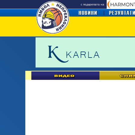
с подкрепата на