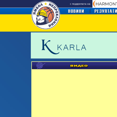
с подкрепата на