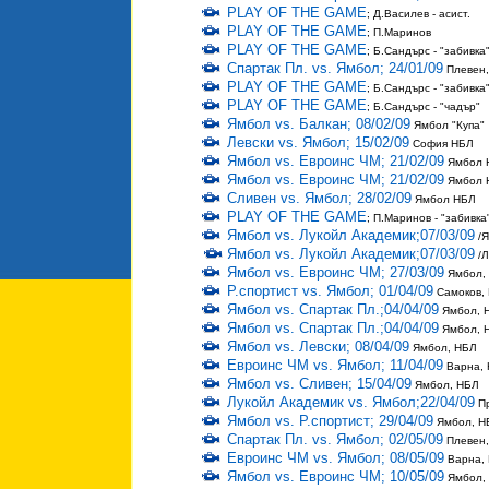
PLAY OF THE GAME
; Д.Василев - асист.
PLAY OF THE GAME
; П.Маринов
PLAY OF THE GAME
; Б.Сандърс - "забивка
Спартак Пл. vs. Ямбол; 24/01/09
Плевен,
PLAY OF THE GAME
; Б.Сандърс - "забивка
PLAY OF THE GAME
; Б.Сандърс - "чадър"
Ямбол vs. Балкан; 08/02/09
Ямбол "Купа"
Левски vs. Ямбол; 15/02/09
София НБЛ
Ямбол vs. Евроинс ЧМ; 21/02/09
Ямбол Н
Ямбол vs. Евроинс ЧМ; 21/02/09
Ямбол Н
Сливен vs. Ямбол; 28/02/09
Ямбол НБЛ
PLAY OF THE GAME
; П.Маринов - "забивка
Ямбол vs. Лукойл Академик;07/03/09
/Я
Ямбол vs. Лукойл Академик;07/03/09
/Л
Ямбол vs. Евроинс ЧМ; 27/03/09
Ямбол, 
Р.спортист vs. Ямбол; 01/04/09
Самоков,
Ямбол vs. Спартак Пл.;04/04/09
Ямбол, Н
Ямбол vs. Спартак Пл.;04/04/09
Ямбол, Н
Ямбол vs. Левски; 08/04/09
Ямбол, НБЛ
Евроинс ЧМ vs. Ямбол; 11/04/09
Варна,
Ямбол vs. Сливен; 15/04/09
Ямбол, НБЛ
Лукойл Академик vs. Ямбол;22/04/09
Пр
Ямбол vs. Р.спортист; 29/04/09
Ямбол, Н
Спартак Пл. vs. Ямбол; 02/05/09
Плевен,
Евроинс ЧМ vs. Ямбол; 08/05/09
Варна,
Ямбол vs. Евроинс ЧМ; 10/05/09
Ямбол,