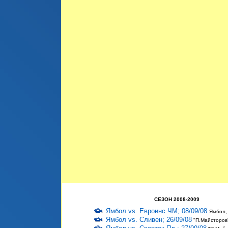
СЕЗОН 2008-2009
Ямбол vs. Евроинс ЧМ; 08/09/08
Ямбол, 
Ямбол vs. Сливен; 26/09/08
"П.Майсторов