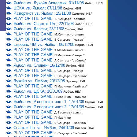
Ямбол vs. Лукойл Академик; 01/11/08
Ямбол, НБЛ
ЦСКА vs. Ямбол; 07/11/08
София, НБЛ
Р.спортист vs. Ямбол; 15/11/08
Самоков, НБЛ
PLAY OF THE GAME
; Б.Сандърс - забивка
Ямбол vs. Спартак Пл.; 22/11/08
Ямбол, НБЛ
Ямбол vs. Левски; 28/11/08
Ямбол, НБЛ
PLAY OF THE GAME
; М.Хол - асистенция
PLAY OF THE GAME
; Б.Сандърс - "чадър"
Евроинс ЧМ vs. Ямбол; 06/12/08
Варна, НБЛ
PLAY OF THE GAME
; К.МакИнтош - асист.
PLAY OF THE GAME
; П.Маринов - "чадър"
PLAY OF THE GAME
; А.Сантош - "забивка"
Ямбол vs. Сливен; 16/12/08
Ямбол, НБЛ
PLAY OF THE GAME
; Б.Сандърс - "чадър"
PLAY OF THE GAME
; Б.Сандърс - "забивка"
Лукойл vs. Ямбол; 20/12/08
Правец, НБЛ
PLAY OF THE GAME
; П.Маринов - "забивка"
Ямбол vs. ЦСКА; 10/01/09
Ямбол, НБЛ
PLAY OF THE GAME
; П.Маринов - "забивка"
Ямбол vs. Р.спортист част 1; 17/01/09
Ямбол, НБЛ
Ямбол vs. Р.спортист част 2; 17/01/09
Ямбол, НБЛ
PLAY OF THE GAME
; Д.Василев - асист.
PLAY OF THE GAME
; П.Маринов
PLAY OF THE GAME
; Б.Сандърс - "забивка"
Спартак Пл. vs. Ямбол; 24/01/09
Плевен, НБЛ
PLAY OF THE GAME
; Б.Сандърс - "забивка"