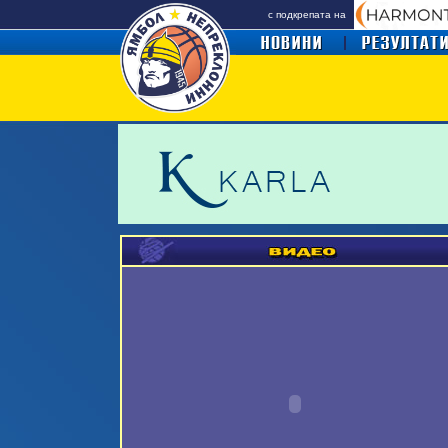
с подкрепата на