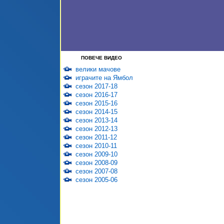
ПОВЕЧЕ ВИДЕО
велики мачове
играчите на Ямбол
сезон 2017-18
сезон 2016-17
сезон 2015-16
сезон 2014-15
сезон 2013-14
сезон 2012-13
сезон 2011-12
сезон 2010-11
сезон 2009-10
сезон 2008-09
сезон 2007-08
сезон 2005-06