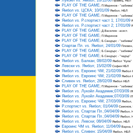
Лукойл vs. Ямбол; 20/12/08
Правец, НБЛ
PLAY OF THE GAME
; П.Маринов - "забивка
Ямбол vs. ЦСКА; 10/01/09
Ямбол, НБЛ
PLAY OF THE GAME
; П.Маринов - "забивка
Ямбол vs. Р.спортист част 1; 17/01/09
Я
Ямбол vs. Р.спортист част 2; 17/01/09
Я
PLAY OF THE GAME
; Д.Василев - асист.
PLAY OF THE GAME
; П.Маринов
PLAY OF THE GAME
; Б.Сандърс - "забивка
Спартак Пл. vs. Ямбол; 24/01/09
Плевен,
PLAY OF THE GAME
; Б.Сандърс - "забивка
PLAY OF THE GAME
; Б.Сандърс - "чадър"
Ямбол vs. Балкан; 08/02/09
Ямбол "Купа"
Левски vs. Ямбол; 15/02/09
София НБЛ
Ямбол vs. Евроинс ЧМ; 21/02/09
Ямбол Н
Ямбол vs. Евроинс ЧМ; 21/02/09
Ямбол Н
Сливен vs. Ямбол; 28/02/09
Ямбол НБЛ
PLAY OF THE GAME
; П.Маринов - "забивка
Ямбол vs. Лукойл Академик;07/03/09
/Я
Ямбол vs. Лукойл Академик;07/03/09
/Л
Ямбол vs. Евроинс ЧМ; 27/03/09
Ямбол, 
Р.спортист vs. Ямбол; 01/04/09
Самоков,
Ямбол vs. Спартак Пл.;04/04/09
Ямбол, Н
Ямбол vs. Спартак Пл.;04/04/09
Ямбол, Н
Ямбол vs. Левски; 08/04/09
Ямбол, НБЛ
Евроинс ЧМ vs. Ямбол; 11/04/09
Варна,
Ямбол vs. Сливен; 15/04/09
Ямбол, НБЛ