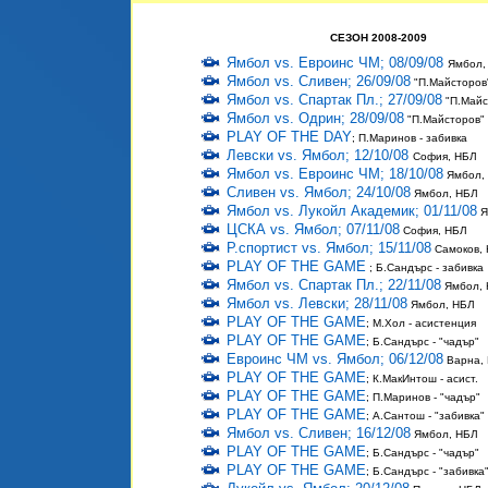
СЕЗОН 2008-2009
Ямбол vs. Евроинс ЧМ; 08/09/08
Ямбол, 
Ямбол vs. Сливен; 26/09/08
"П.Майсторов
Ямбол vs. Спартак Пл.; 27/09/08
"П.Майс
Ямбол vs. Одрин; 28/09/08
"П.Майсторов"
PLAY OF THE DAY
; П.Маринов - забивка
Левски vs. Ямбол; 12/10/08
София, НБЛ
Ямбол vs. Евроинс ЧМ; 18/10/08
Ямбол,
Сливен vs. Ямбол; 24/10/08
Ямбол, НБЛ
Ямбол vs. Лукойл Академик; 01/11/08
Я
ЦСКА vs. Ямбол; 07/11/08
София, НБЛ
Р.спортист vs. Ямбол; 15/11/08
Самоков,
PLAY OF THE GAME
; Б.Сандърс - забивка
Ямбол vs. Спартак Пл.; 22/11/08
Ямбол,
Ямбол vs. Левски; 28/11/08
Ямбол, НБЛ
PLAY OF THE GAME
; М.Хол - асистенция
PLAY OF THE GAME
; Б.Сандърс - "чадър"
Евроинс ЧМ vs. Ямбол; 06/12/08
Варна,
PLAY OF THE GAME
; К.МакИнтош - асист.
PLAY OF THE GAME
; П.Маринов - "чадър"
PLAY OF THE GAME
; А.Сантош - "забивка"
Ямбол vs. Сливен; 16/12/08
Ямбол, НБЛ
PLAY OF THE GAME
; Б.Сандърс - "чадър"
PLAY OF THE GAME
; Б.Сандърс - "забивка