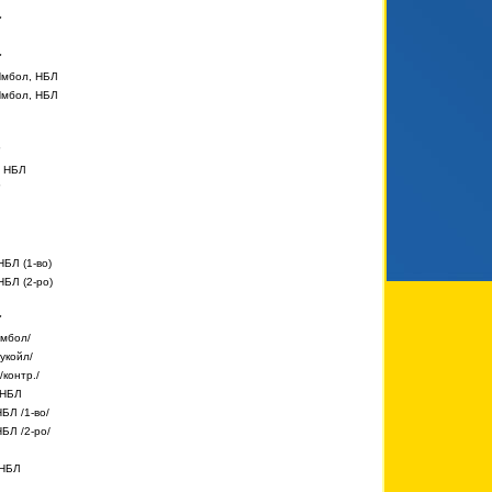
"
"
мбол, НБЛ
мбол, НБЛ
"
 НБЛ
"
БЛ (1-во)
БЛ (2-ро)
"
мбол/
укойл/
/контр./
 НБЛ
БЛ /1-во/
БЛ /2-ро/
 НБЛ