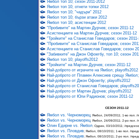
Ямбол топ 10; сезон 2011-2012
Ямбол топ 10; отнети топки 2012
Ямбол топ 10; "чадъри" 2012
Ямбол топ 10; бързи атаки 2012
Ямбол топ 10; асистенции 2012
"Пробивите" на Мартин Дурчев; сезон 2011-12
Асистенциите на Мартин Дурчев; сезон 2011-12
"Тройките" на Станислав Говедаров; сезон 2011-
"Пробивите" на Станислав Говедаров; сезон 201
Асистенциите на Станислав Говедаров; сезон 20
"Забивките" на Джон Офоегбу, топ 10; сезон 201
Ямбол топ 10; playoffs2012
"Тройките" на Мартин Дурчев; сезон 2011-12
Най-доброто от играчите на Ямбол; playoffs2012
Най-доброто от Пламен Алексиев срещу Ямбол; 
Най-доброто от Джон Офоегбу; playoffs2012
Най-доброто от Станислав Говедаров; playoffs2
Най-доброто от Мартин Дурчев; playoffs2012
Най-доброто от Юли Радионов; сезон 2011-12
СЕЗОН 2011-12
Ямбол vs. Черноморец
; Ямбол, 24/09/2011; 1-во пол. 
Ямбол vs. Черноморец
; Ямбол, 24/09/2011; 2-ро пол. 
Олин Едирне vs. Ямбол
; Одрин, 03/10/2011; /предсез
Ямбол vs. Пловдив
; Ямбол, 08/10/2011; 1-во пол. /пре
Ямбол vs. Пловдив
; Ямбол, 08/10/2011; 2-ро пол. /пре