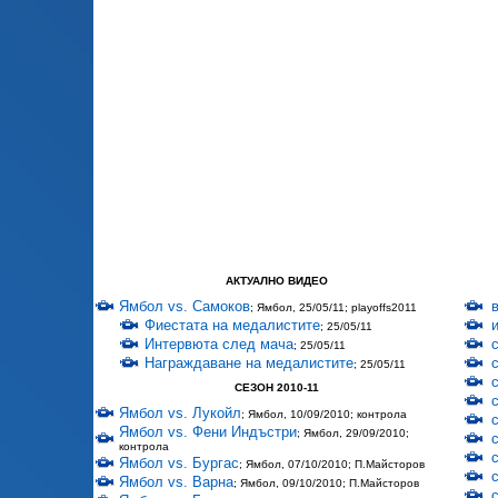
АКТУАЛНО ВИДЕО
Ямбол vs. Самоков
; Ямбол, 25/05/11; playoffs2011
Фиестата на медалистите
; 25/05/11
Интервюта след мача
; 25/05/11
Награждаване на медалистите
; 25/05/11
СЕЗОН 2010-11
Ямбол vs. Лукойл
; Ямбол, 10/09/2010; контрола
Ямбол vs. Фени Индъстри
; Ямбол, 29/09/2010;
контрола
Ямбол vs. Бургас
; Ямбол, 07/10/2010; П.Майсторов
Ямбол vs. Варна
; Ямбол, 09/10/2010; П.Майсторов