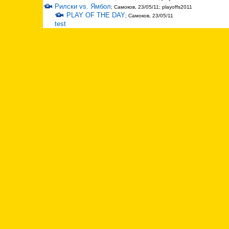
Рилски vs. Ямбол
; Самоков, 23/05/11; playoffs2011
PLAY OF THE DAY
; Самоков, 23/05/11
test