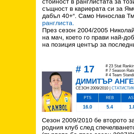
стойност в ранглистата за тоз
същност в кариерата си за Ям
дабъл 40+“. Само Нинослав Т
ранглиста.
През сезон 2004/2005 Николай
на мач, което го прави най-д
на позиция център за последн
# 17
# 23 Stat Ranki
# 7 Season Rati
# 4 Team Stand
ДИМИТЪР АНГ
СЕЗОН 2009/2010 |
СТАТИСТИ
PTS
REB
AS
16.0
5.4
1.
Сезон 2009/2010 бе второто 
родния клуб след спечелванет