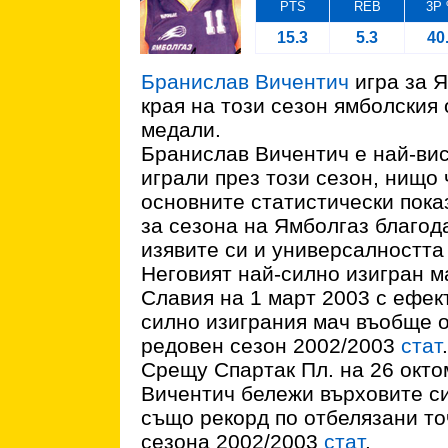
PTS
REB
3P
15.3
5.3
40
Бранислав Вичентич
игра за Я
края на този сезон ямболския
медали.
Бранислав Вичентич е най-вис
играли през този сезон, нищо 
основните статистически пока
за сезона на Ямболгаз благод
изявите си и универсалността
Неговият най-силно изигран м
Славия на 1 март 2003 с ефект
силно изиграния мач въобще о
редовен сезон 2002/2003
стат
.
Срещу Спартак Пл. на 26 окт
Вичентич бележи върховите си
също рекорд по отбелязани то
сезона 2002/2003
стат
.