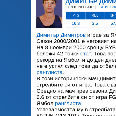
ДИМИТЪР ДИМ
СЕЗОН 2000/2001 |
СТАТИСТИ
PTS
REB
3P
16.8
3.5
57
Димитър Димитров
играе за Я
Сезон 2000/2001 е неговият на
На 8 ноември 2000 срещу БУ
бележи 42 точки
стат
. Това п
рекорд на Ямбол и до ден дне
не е успял след това да отбел
ранглиста
.
В този исторически мач Димит
стрелбите си от игра. Това с
Средно на мач през сезона Д
6.6 от стрелбите си от игра F
Ямбол
ранглиста
.
Успеваемостта му в стрелбата
59.2 % (113-191). Това му отре