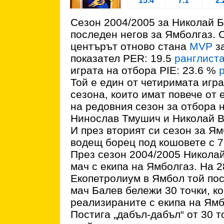
15.4
7.1
2.
Сезон 2004/2005 за Николай Б
последен негов за Ямболгаз. 
центърът отново стана
MVP
за
показател PER: 19.5
ранглист
играта на отбора PIE: 23.6 %
Той е един от четиримата игр
сезона, които имат повече от 
на редовния сезон за отбора 
Нинослав Тмушич и Николай 
И през вторият си сезон за Я
водещ борец под кошовете с 7
През сезон 2004/2005 Николай
мач с екипа на Ямболгаз. На 
Екопетролиум в Ямбол той пос
мач Балев бележи 30 точки, ко
реализираните с екипа на Ям
Постига „дабъл-дабъл“ от 30 т