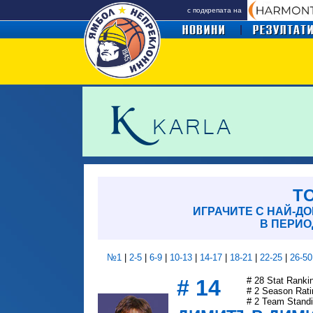
с подкрепата на
TO
ИГРАЧИТЕ С НАЙ-Д
В ПЕРИОД
№1
|
2-5
|
6-9
|
10-13
|
14-17
|
18-21
|
22-25
|
26-50
# 14
# 28 Stat Ranki
# 2 Season Rati
# 2 Team Stand