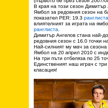
(първото бе през сезон 2007/08
В края на този сезон Димитър
Ямбол за редовния сезон на б
показател PER: 19.3
ранглист
влиятелният за играта на ямбо
ранглиста
.
Димитър Ангелов стана най-д
редовния сезон с 16.0 точки н
Най-силният му мач за сезона
Ямбол на 20 април 2010 с инд
На три пъти отбеляза по 25 то
Единственият наш играч с три
класация!