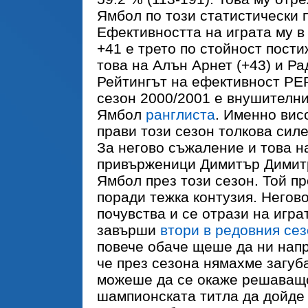
Ямбол по този статистически 
Ефективността на играта му 
+41 е трето по стойност пост
това на Алън Арнет (+43) и Ра
Рейтингът на ефективност PE
сезон 2000/2001 е внушителния
Ямбол
ранглиста
. Именно вис
прави този сезон толкова сил
За негово съжаление и това н
привърженици Димитър Димитр
Ямбол през този сезон. Той п
поради тежка контузия. Негов
почувства и се отрази на игра
завърши
втори в редовния се
повече обаче щеше да ни напр
че през сезона нямахме загуб
можеше да се окаже решаващо
шампионската титла да дойде 