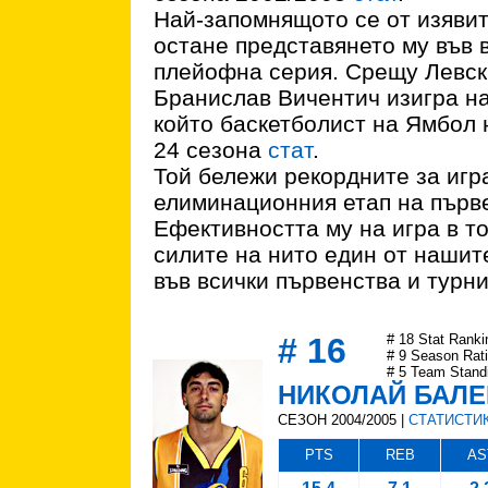
Най-запомнящото се от изяви
остане представянето му във 
плейофна серия. Срещу Левск
Бранислав Вичентич изигра на
който баскетболист на Ямбол 
24 сезона
стат
.
Той бележи рекордните за игр
елиминационния етап на първ
Ефективността му на игра в то
силите на нито един от нашит
във всички първенства и турн
# 16
# 18 Stat Ranki
# 9 Season Rat
# 5 Team Stand
НИКОЛАЙ БАЛ
СЕЗОН 2004/2005 |
СТАТИСТИ
PTS
REB
AS