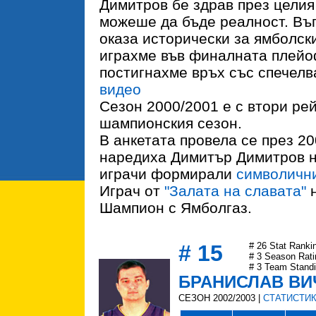
Димитров бе здрав през целия
можеше да бъде реалност. Въп
оказа исторически за ямболск
играхме във финалната плейо
постигнахме връх със спечелв
видео
Сезон 2000/2001 е с втори ре
шампионския сезон.
В анкетата провела се през 20
наредиха Димитър Димитров на
играчи формирали
символични
Играч от
"Залата на славата"
н
Шампион с Ямболгаз.
# 15
# 26 Stat Ranki
# 3 Season Rati
# 3 Team Stand
БРАНИСЛАВ В
СЕЗОН 2002/2003 |
СТАТИСТИ