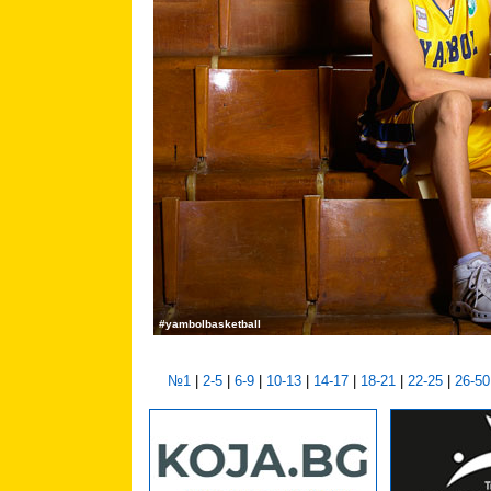
#yambolbasketball
№1
|
2-5
|
6-9
|
10-13
|
14-17
|
18-21
|
22-25
|
26-50