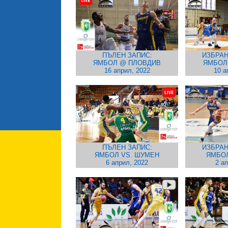
ПЪЛЕН ЗАПИС:
ИЗБРАН
ЯМБОЛ @ ПЛОВДИВ
ЯМБОЛ
16 април, 2022
10 а
ПЪЛЕН ЗАПИС:
ИЗБРАН
ЯМБОЛ VS. ШУМЕН
ЯМБОЛ
6 април, 2022
2 а