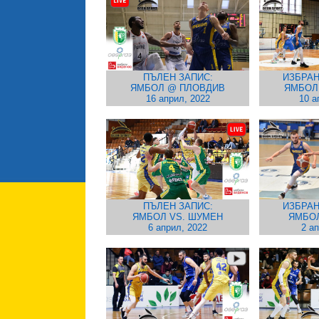
ПЪЛЕН ЗАПИС:
ИЗБРАН
ЯМБОЛ @ ПЛОВДИВ
ЯМБОЛ
16 април, 2022
10 а
ПЪЛЕН ЗАПИС:
ИЗБРАН
ЯМБОЛ VS. ШУМЕН
ЯМБОЛ
6 април, 2022
2 а