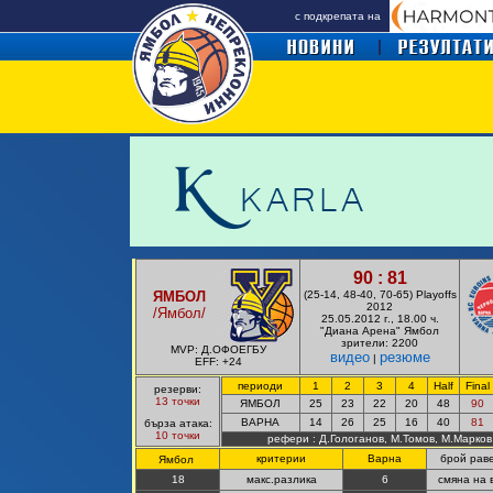
с подкрепата на
90 : 81
ЯМБОЛ
(25-14, 48-40, 70-65)
Playoffs
2012
/
Ямбол
/
25.05.
2012 г., 18.00 ч.
"Диана Арена"
Ямбол
зрители: 2200
MVP: Д.ОФОЕГБУ
видео
резюме
|
EFF: +24
периоди
1
2
3
4
Half
Final
резерви:
13 точки
ЯМБОЛ
25
23
22
20
48
90
ВАРНА
14
26
25
16
40
81
бърза атака:
10 точки
рефери : Д.Гологанов, М.Томов, М.Марков
критерии
Варна
брой рав
Ямбол
18
макс.разлика
6
смяна на 