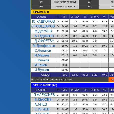
16
мак.точки подред
12
те
36
точки в трапеца
36
ди
ЯМБОЛ (
5-4
)
PLAYERS
P
MIN
2PM-A
%
3PM-A
%
FG
Ю.РАДИОНОВ
G
33:03
2-4
50.0
1-3
33.3
3
С.ГОВЕДАРОВ
G
34:08
3-4
75.0
3-7
42.9
6-
М.ДУРЧЕВ
F
38:59
3-7
42.9
2-6
33.3
5-
А.ГУДЖИНО
F
37:23
3-7
42.9
1-2
50.0
4
Д.ОФОЕГБУ
C
30:56
10-17
58.8
0-0
-
10
М.Джеферсън
15:02
1-1
100.0
2-4
50.0
3
С.Чолаков
08:14
0-2
0.0
0-0
-
0
И.Марчев
02:13
0-1
0.0
0-0
-
0
Е.Иван
о
в
00:00
И.Тенев
00:00
И.Вучков
00:00
ОБЩО:
200
22-43
51.2
9-22
40.9
31
не активни: Н.Георгиев, С.Петков
ЧЕРНО МОРЕ (3-5)
PLAYERS
P
MIN
2PM-A
%
3PM-A
%
FG
П.АЛЕКСИЕВ
G
29:46
5-8
62.5
1-3
33.3
6-
В.КЬОСЕВ
G
24:34
2-3
66.67
5-9
55.6
7-
А.ЯНЕВ
F
37:10
3-6
50.0
0-6
0.0
3-
С.ИЛИЕВ
F
14:00
1-2
50.0
1-2
50.0
2