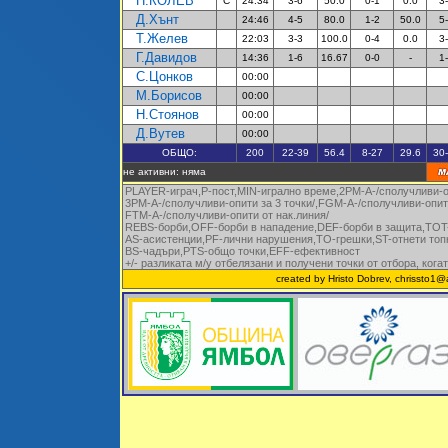
Н.КОЛЕВ
C
24:34
3-6
50.0
0-1
0.0
3
Д.Хънт
24:46
4-5
80.0
1-2
50.0
5
Т.Желев
22:03
3-3
100.0
0-4
0.0
3
Г.Давидов
14:36
1-6
16.67
0-0
-
1
С.Цонков
00:00
М.Борисов
00:00
Н.Стоянов
00:00
Д.Вутев
00:00
ОБЩО:
200
22-39
56.4
8-27
29.6
30
не активни: няма
PLAYER-играч,P-пост,MIN-игрално време,2PM-A-/сполучливи-оп
3PM-A-/сполучливи-опити за 3 точки/,FGM-A-/сполучливи-опити
FTM-A-/сполучливи-опити от нак.линия/
REBS-борби,OFF-борби в нападение,DEF-борби в защ
ита
,ТOT
AS-асистенции,PF-лични нарушения,
TO-грешки,
ST-от
нети
топ
BS-чадъри,
PTS-общо точки
,EFF-ефективност
+/- разликата м/у отбелязани и получени точки от отбора, кога
created by Hristo Dobrev, chrissto1