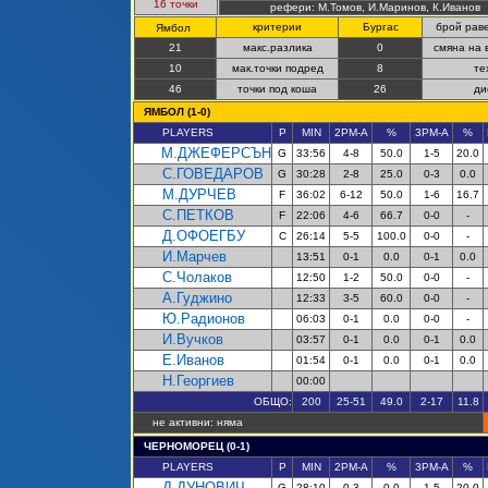
16 точки
рефери: М.Томов, И.Маринов, К.Иванов
критерии
Бургас
брой рав
Ямбол
21
макс.разлика
0
смяна на 
10
мак.точки подред
8
те
46
точки под коша
26
ди
ЯМБОЛ (
1-0
)
PLAYERS
P
MIN
2PM-A
%
3PM-A
%
М.ДЖЕФЕРСЪН
G
33:56
4-8
50.0
1-5
20.0
С.ГОВЕДАРОВ
G
30:28
2-8
25.0
0-3
0.0
М.ДУРЧЕВ
F
36:02
6-12
50.0
1-6
16.7
С.ПЕТКОВ
F
22:06
4-6
66.7
0-0
-
Д
.
ОФОЕГБУ
C
26:14
5-5
100.0
0-0
-
И.Марчев
13:51
0-1
0.0
0-1
0.0
С.Чолаков
12:50
1-2
50.0
0-0
-
А.Гуджино
12:33
3-5
60.0
0-0
-
Ю.Радионов
06:03
0-1
0.0
0-0
-
И
.
Вучко
в
03:57
0-1
0.0
0-1
0.0
Е.Иванов
01:54
0-1
0.0
0-1
0.0
Н.Георгие
в
00:00
ОБЩО:
200
25-51
49.0
2-17
11.8
не активни: няма
ЧЕРНОМОРЕЦ (0-1)
PLAYERS
P
MIN
2PM-A
%
3PM-A
%
Д.ДУНОВИЧ
G
28:10
0-3
0.0
1-5
20.0