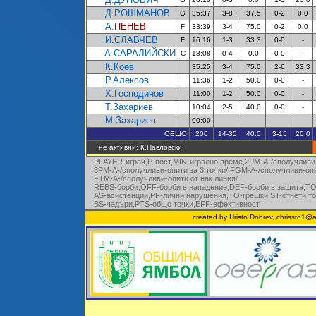
Д.РОШМАНОВ
G
35:37
3-8
37.5
0-2
0.0
А
.ПЕНЕВ
F
33:39
3-4
75.0
0-2
0.0
И.СЛАВЧЕВ
F
16:16
1-3
33.3
0-0
-
А.САРАЛИЙСКИ
C
18:08
0-4
0.0
0-0
-
К.Коев
35:25
3-4
75.0
2-6
33.3
Р.Алексов
11:36
1-2
50.0
0-0
-
Х.Господинов
11:00
1-2
50.0
0-0
-
Т.Захариев
10:04
2-5
40.0
0-0
-
М.Захариев
00:00
ОБЩО:
200
14-35
40.0
3-15
20.0
не активни: К.Павловски
PLAYER-играч,P-пост,MIN-игрално време,2PM-A-/сполучливи-
3PM-A-/сполучливи-опити за 3 точки/,FG
M-A-/сполучливи-опи
FTM-A-/сполучливи-опити от нак.линия/
REBS-борби,OFF-борби в нападение,DEF-борби в защ
ита
,ТO
AS-асистенции,PF-лични нарушения,
TO-грешки,
ST-от
нети
то
BS-чадъри,
PTS-общо точки
,EFF-ефективност
created by Hristo Dobrev, chrissto1@