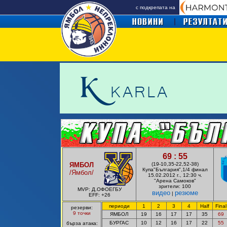
с подкрепата на
69 : 55
ЯМБОЛ
(19-10,35-22,52-38)
Купа"България",1/4 финал
/
Ямбол
/
15.02.
2012 г., 12:30 ч.
"Арена Самоков"
зрители: 100
MVP: Д.ОФОЕГБУ
видео
резюме
|
EFF: +26
периоди
1
2
3
4
Half
Final
резерви:
9 точки
ЯМБОЛ
19
16
17
17
35
69
БУРГАС
10
12
16
17
22
55
бърза атака: