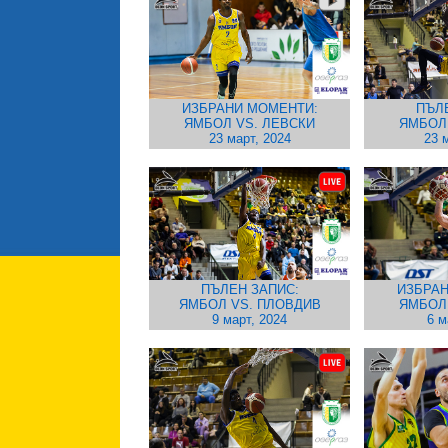
ИЗБРАНИ МОМЕНТИ:
ПЪЛ
ЯМБОЛ VS. ЛЕВСКИ
ЯМБОЛ
23 март, 2024
23 
ПЪЛЕН ЗАПИС:
ИЗБРАН
ЯМБОЛ VS. ПЛОВДИВ
ЯМБОЛ
9 март, 2024
6 м