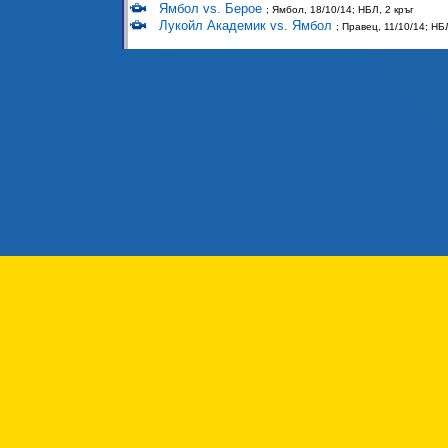
Ямбол vs. Берое
; Ямбол, 18/10/14; НБЛ, 2 кръг
Лукойл Академик vs. Ямбол
; Правец, 11/10/14; НБ