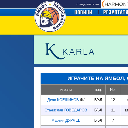
с подкрепата на
ИГРАЧИТЕ НА ЯМБОЛ, С
играчи
нац
.
No.
Дечо КОЕШИНОВ
/К/
БЪЛ
12
Станислав ГОВЕДАРОВ
БЪЛ
11
а
Мартин ДУРЧЕВ
БЪЛ
7