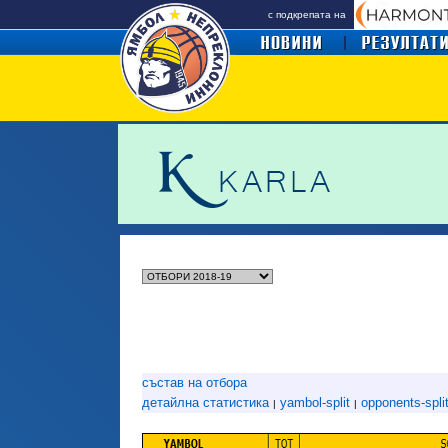
с подкрепата на
състав на отбора
детайлна статистика
yambol-split
opponents-spli
|
|