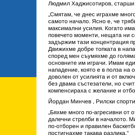
Людмил Хаджисотиров, старши -
„Смятам, че днес играхме мног
самото начало. Ясно е, че тря
максимални усилия. Когато има
повечето моменти, нещата ни с
задържим тази концентрация пр
Движихме добре топката в нап
според мен съумяхме до голям
основните им играчи. Имам еди
нападение, която е в полза на
доволен от усилията и от включ
без двама състезатели, но счит
компенсираха с желание и отбо
Йордан Минчев , Рилски спорти
„Бяхме много по-агресивни от 
далечни стрелби в началото. Ми
по-отборен и правилен баскетб
постигнахме такава разлика.“