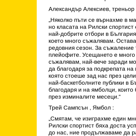
Александър Алексиев, треньор
„Няколко пъти се върнахме в ма
но класата на Рилски спортист е
най-добрите отбори в България
което много съжалявам. Остава
редовния сезон. За съжаление 
плейофите. Усещането е много
съжалявам, най-вече заради мо
да благодаря за подкрепата на
която стоеше зад нас през цели
най-баскетболните публики в Б
благодаря и на ямболци, които
през изминалите месеци.“
Трей Сампсън , Ямбол :
„Смятам, че изиграхме един мно
Рилски спортист бяха доста ус
до нас, ние продължаваме да р