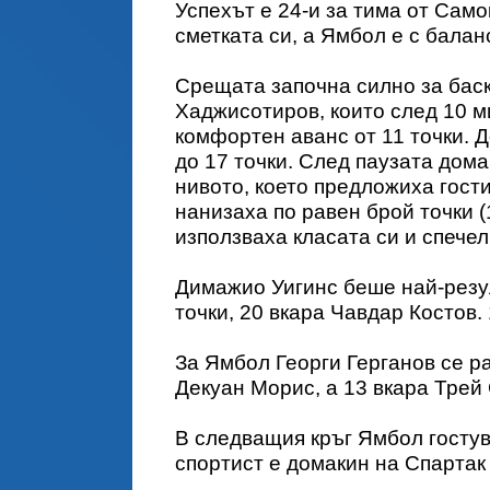
Успехът е 24-и за тима от Самок
сметката си, а Ямбол е с баланс
Срещата започна силно за бас
Хаджисотиров, които след 10 м
комфортен аванс от 11 точки. 
до 17 точки. След паузата дома
нивото, което предложиха гост
нанизаха по равен брой точки (
използваха класата си и спечел
Димажио Уигинс беше най-резул
точки, 20 вкара Чавдар Костов
За Ямбол Георги Герганов се ра
Декуан Морис, а 13 вкара Трей
В следващия кръг Ямбол гостув
спортист е домакин на Спартак