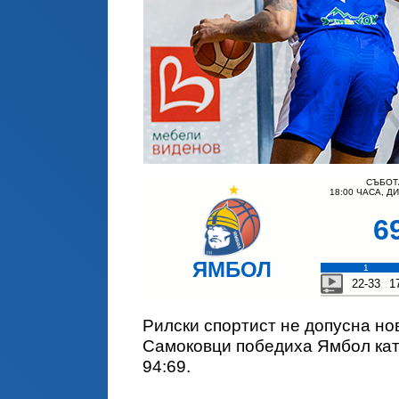
СЪБОТА
18:00 ЧАСА, Д
6
ЯМБОЛ
1
22-33
1
Рилски спортист не допусна нов
Самоковци победиха Ямбол като 
94:69.