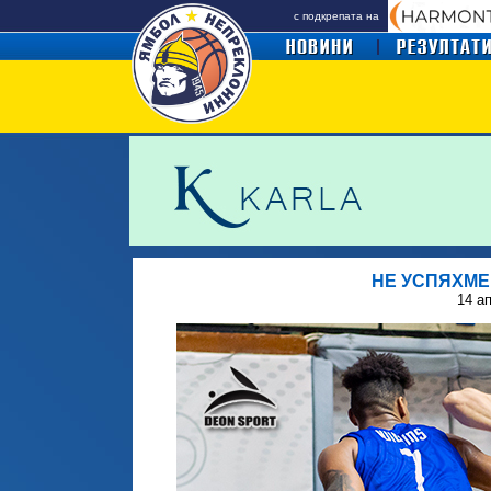
с подкрепата на
НЕ УСПЯХМЕ
14 а