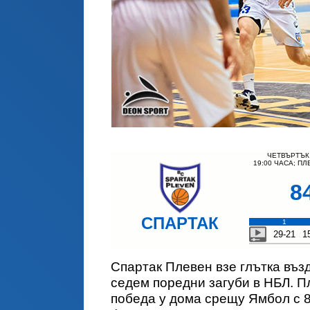
ЧЕТВЪРТЪК,
19:00 ЧАСА; П
8
СПАРТАК
1
29-21
1
Спартак Плевен взе глътка възд
седем поредни загуби в НБЛ. 
победа у дома срещу Ямбол с 8