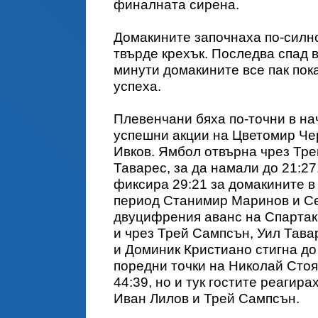
финалната сирена.
Домакините започнаха по-силно,
твърде крехък. Последва спад в
минути домакините все пак пок
успеха.
Плевенчани бяха по-точни в на
успешни акции на Цветомир Че
Ивков. Ямбол отвърна чрез Тре
Таварес, за да намали до 21:2
фиксира 29:21 за домакините в 
период Станимир Маринов и С
двуцифрения аванс на Спартак
и чрез Трей Сампсън, Уил Тава
и Доминик Кристиано стигна до
поредни точки на Николай Сто
44:39, но и тук гостите реагира
Иван Лилов и Трей Сампсън.