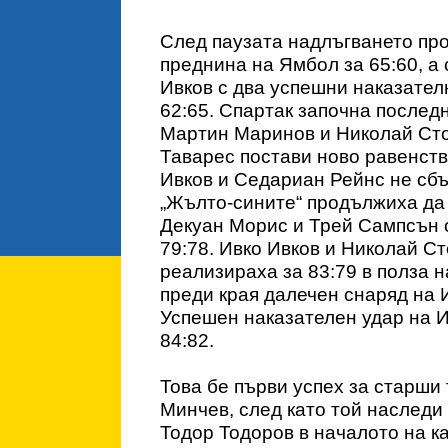
След паузата надлъгването пр
преднина на Ямбол за 65:60, а 
Ивков с два успешни наказател
62:65. Спартак започна последн
Мартин Маринов и Николай Стоя
Таварес постави ново равенство
Ивков и Седариан Рейнс не сбъ
„Жълто-сините“ продължиха да 
Декуан Морис и Трей Сампсън о
79:78. Ивко Ивков и Николай Ст
реализираха за 83:79 в полза н
преди края далечен снаряд на 
Успешен наказателен удар на 
84:82.
Това бе първи успех за старши
Минчев, след като той наследи
Тодор Тодоров в началото на к