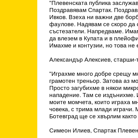
"Плевенската публика заслужав
Поздравявам Спартак. Поздрав
Ивков. Взеха ни важни две бор
фаулове. Надявам се скоро да 
състезатели. Напредваме. Имам
да влезем в Купата и в плейоф
Имахме и контузии, но това не 
Александър Алексиев, старши-
"Играхме много добре срещу мн
грамотен треньор. Затова аз мо
Просто загубихме в някои микр
нападение. Там се издънихме.
моите момчета, които играха мн
човека, с трима млади играчи. 
Ботевград ще се хвърлим както 
Симеон Илиев, Спартак Плевен