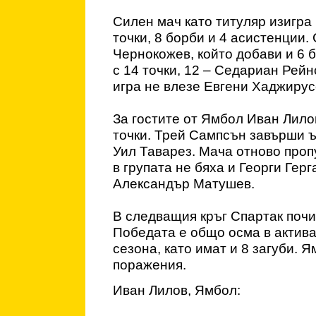
Силен мач като титуляр изигра 
точки, 8 борби и 4 асистенции.
Чернокожев, който добави и 6 
с 14 точки, 12 – Седариан Рейн
игра не влезе Евгени Хаджирус
За гостите от Ямбол Иван Лило
точки. Трей Сампсън завърши ъс
Уил Таварез. Мача отново проп
в групата не бяха и Георги Гер
Александър Матушев.
В следващия кръг Спартак почив
Победата е общо осма в актива
сезона, като имат и 8 загуби. Я
поражения.
Иван Лилов, Ямбол: