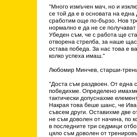
"Много измъчен мач, но и изкл
се той да е в основата на една
сработим още по-бързо. Нов тр
нормално е да не се получават
Убеден съм, че с работа ще ст
отворена стрелба, за наше щас
остава победа. За нас това е в
колко успеха имаш."
Любомир Минчев, старши-трень
"Доста съм раздвоен. От една 
победихме. Определено имахме
тактически допуснахме елемент
Накрая това беше шанс, че Ива
съвсем други. Оставихме две о
не съм доволен от начина, по 
в последните три седмици отбо
цяло съм доволен от тренировъ