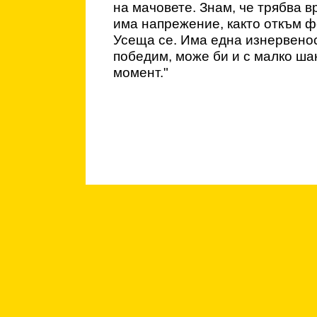
на мачовете. Знам, че трябва в
има напрежение, както откъм фе
Усеща се. Има една изнервенос
победим, може би и с малко шан
момент."