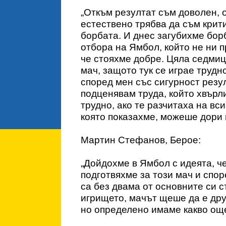
„Откъм резултат съм доволен, о
естествено трябва да съм крити
борбата. И днес загубихме бор
отбора на Ямбол, който не ни 
че стояхме добре. Цяла седмица
мач, защото тук се играе трудн
според мен със сигурност резу
подценявам труда, който хвърл
трудно, ако те разчитаха на вси
която показахме, можеше дори и
Мартин Стефанов, Берое:
„Дойдохме в Ямбол с идеята, ч
подготвяхме за този мач и спор
са без двама от основните си с
игрището, мачът щеше да е дру
но определено имаме какво още