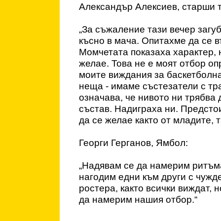
Александър Алексиев, старши 
„За съжаление тази вечер загу
късно в мача. Опитахме да се в
Момчетата показаха характер, 
желае. Това не е моят отбор оп
моите виждания за баскетболна
неща - имаме състезатели с тра
означава, че нивото ни трябва 
състав. Надиграха ни. Предстои
да се желае както от младите, т
Георги Герганов, Ямбол:
„Надявам се да намерим ритъма
нагодим едни към други с чужд
ростера, както всички виждат, 
да намерим нашия отбор.“