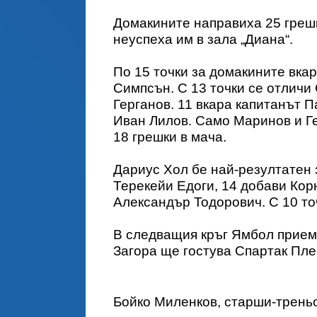
Домакините направиха 25 грешк
неуспеха им в зала „Диана“.
По 15 точки за домакините вка
Симпсън. С 13 точки се отличи
Герганов. 11 вкара капитанът 
Иван Лилов. Само Маринов и Г
18 грешки в мача.
Дариус Хол бе най-резултатен з
Терекейи Едоги, 14 добави Кор
Александър Тодорович. С 10 то
В следващия кръг Ямбол прием
Загора ще гостува Спартак Пле
Бойко Миленков, старши-треньо