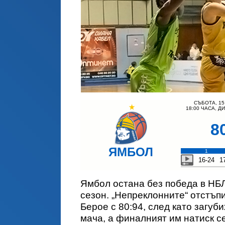
СЪБОТА, 15
18:00 ЧАСА, Д
8
ЯМБОЛ
1
16-24
1
Ямбол остана без победа в НБЛ
сезон. „Непреклонните“ отстъп
Берое с 80:94, след като загуб
мача, а финалният им натиск се