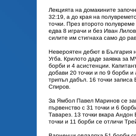
Лекцията на домакините започн
32:19, а до края на полувреме
точки. През второто полувреме 
едва 8 играчи и без Иван Лилов
силите им стигнаха само до ра
Невероятен дебют в България 
Угба. Крилото даде заявка за M
борби и 4 асистенции. Капитан
добави 20 точки и по 9 борби и
трипъл дабъл. 16 точки записа 
Спиров.
За Ямбол Павел Маринов се за
първенство с 31 точки и 6 борб
Таварез. 13 точки вкара Андон В
точки и 11 борби се отличи Тр
Варненци овладяха 51 борби ср