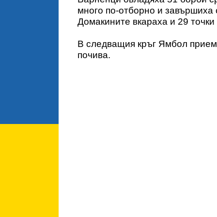
много по-отборно и завършиха 
Домакините вкараха и 29 точки 
В следващия кръг Ямбол прием
почива.
Александър Алексиев, ст
„Първо – честито на отбо
грамотен и хубав баскетб
мача и точно това е про
да се върнем, защото сме
желая да се оправдавам 
си е работа. Най-важното
добри анализи и да сме 
мач.“
Павел Маринов, Ямбол: