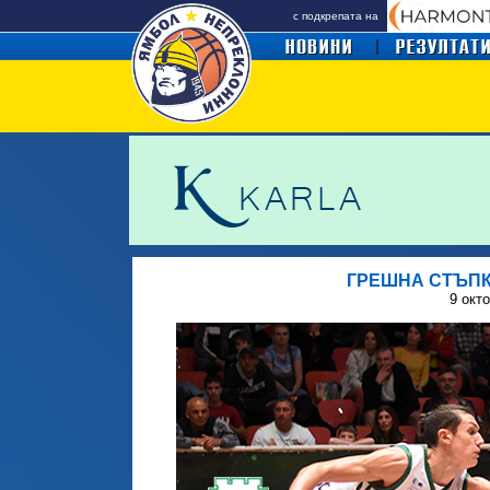
с подкрепата на
ГРЕШНА СТЪПК
9 окт