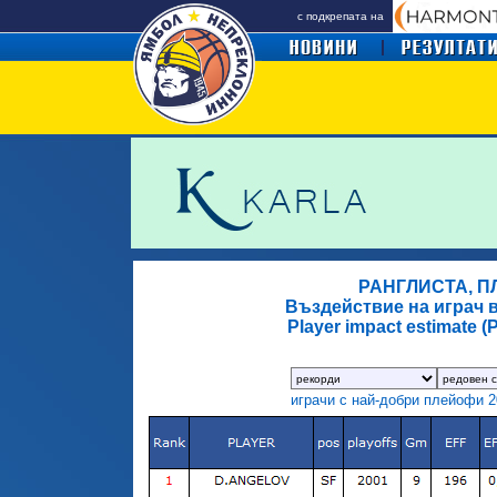
с подкрепата на
РАНГЛИСТА, ПЛ
Въздействие на играч в
Player impact estimate 
играчи с най-добри плейофи 2