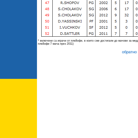
* включени са играчи от плейофи, в които сме достигали до мачове за мед
плейофи 7 мача през 2011)
обратн