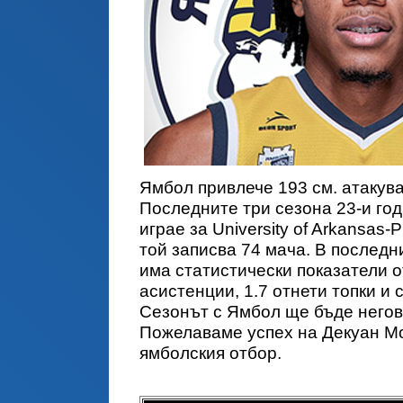
Ямбол привлече 193 см. атакув
Последните три сезона 23-и го
играе за University of Arkansas-
той записва 74 мача. В последни
има статистически показатели от
асистенции, 1.7 отнети топки и 
Сезонът с Ямбол ще бъде негов
Пожелаваме успех на Декуан Мо
ямболския отбор.