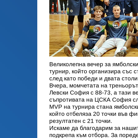
Великолепна вечер за ямболски
турнир, който организира със 
след като победи и двата стол
Вчера, момчетата на треньоръ
Левски София с 88-73, а тази в
съпротивата на ЦСКА София сле
MVP на турнира стана ямболск
който отбеляза 20 точки във ф
резултатен с 21 точки.
Искаме да благодарим за наши
подкрепа към отбора. За пореде