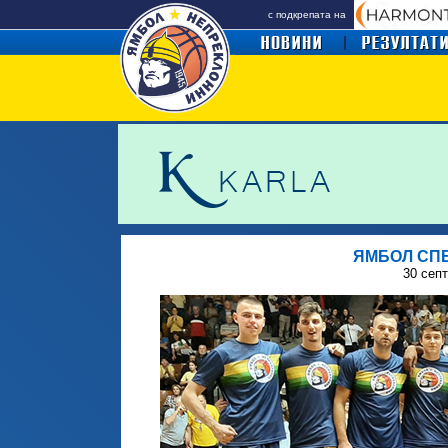
с подкрепата на
ЯМБОЛ СП
30 сеп