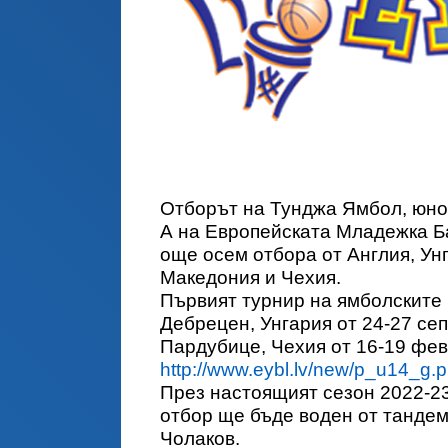
Отборът на Тунджа Ямбол, юнош
А на Европейската Младежка Ба
още осем отбора от Англия, Ун
Македония и Чехия.
Първият турнир на ямболските 
Дебрецен, Унгария от 24-27 сеп
Пардубице, Чехия от 16-19 фев
http://www.eybl.lv/new/p_u14_g.
През настоящият сезон 2022-23
отбор ще бъде воден от тандем
Чолаков.