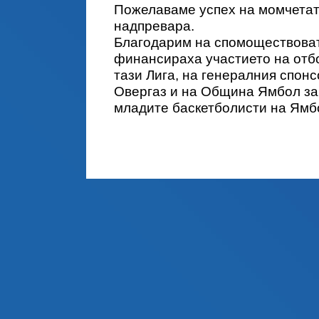
Пожелаваме успех на момчетат
надпревара.
Благодарим на спомоществоват
финансираха участието на отбо
тази Лига, на генералния спон
Овергаз и на Община Ямбол за
младите баскетболисти на Ямб