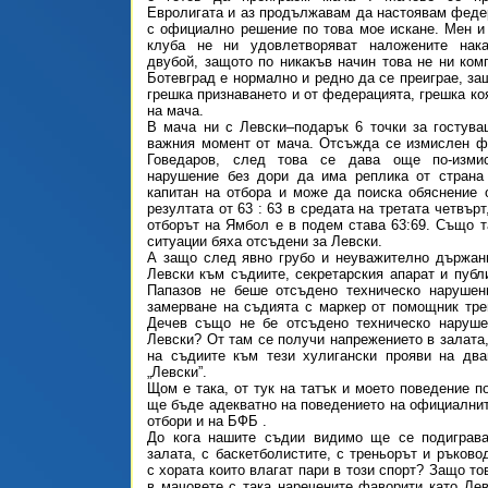
Евролигата и аз продължавам да настоявам феде
с официално решение по това мое искане. Мен и
клуба не ни удовлетворяват наложените нак
двубой, защото по никакъв начин това не ни ком
Ботевград е нормално и редно да се преиграе, за
грешка признаването и от федерацията, грешка ко
на мача.
В мача ни с Левски–подарък 6 точки за гостува
важния момент от мача. Отсъжда се измислен ф
Говедаров, след това се дава още по-измис
нарушение без дори да има реплика от страна 
капитан на отбора и може да поиска обяснение 
резултата от 63 : 63 в средата на третата четвърт
отборът на Ямбол е в подем става 63:69. Също т
ситуации бяха отсъдени за Левски.
А защо след явно грубо и неуважително държан
Левски към съдиите, секретарския апарат и публи
Папазов не беше отсъдено техническо наруше
замерване на съдията с маркер от помощник тре
Дечев също не бе отсъдено техническо наруше
Левски? От там се получи напрежението в залата,
на съдиите към тези хулигански прояви на два
„Левски”.
Щом е така, от тук на татък и моето поведение п
ще бъде адекватно на поведението на официалнит
отбори и на БФБ .
До кога нашите съдии видимо ще се подиграв
залата, с баскетболистите, с треньорът и ръково
с хората които влагат пари в този спорт? Защо т
в мачовете с така наречените фаворити като Ле