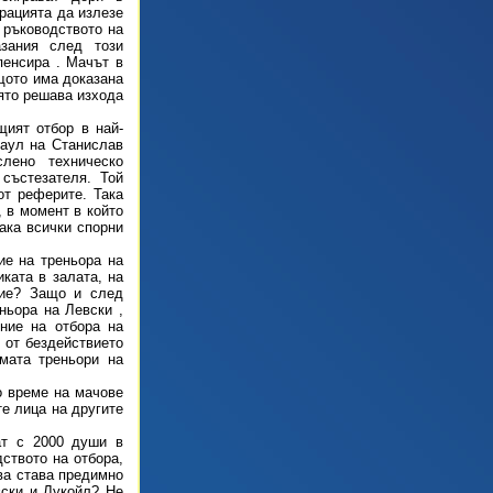
рацията да излезе
 ръководството на
азания след този
пенсира . Мачът в
щото има доказана
ято решава изхода
щият отбор в най-
аул на Станислав
лено техническо
състезателя. Той
от реферите. Така
, в момент в който
ака всички спорни
ие на треньора на
ката в залата, на
ние? Защо и след
ньора на Левски ,
ние на отбора на
 от бездействието
мата треньори на
о време на мачове
е лица на другите
ат с 2000 души в
дството на отбора,
ова става предимно
вски и Лукойл? Не