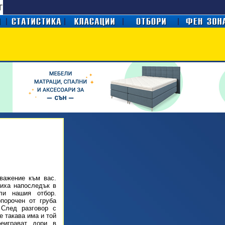
важение към вас.
чиха напоследък в
или нашия отбор.
порочен от груба
 След разговор с
е такава има и той
еиграват дори в