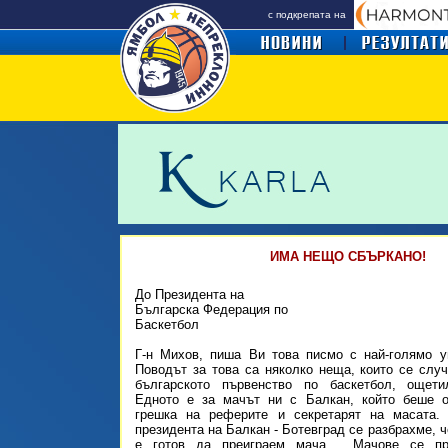
с подкрепата на
ИМА НЕЩО СБЪРКАНО!
До Президента на
Българска Федерация по
Баскетбол
Г-н Михов, пиша Ви това писмо с най-голямо у
Поводът за това са няколко неща, които се слу
българското първенство по баскетбол, ощет
Едното е за мачът ни с Балкан, който беше о
грешка на реферите и секретарят на масата.
президента на Балкан - Ботевград се разбрахме, ч
е готов да преиграем мача . Мачове се пр