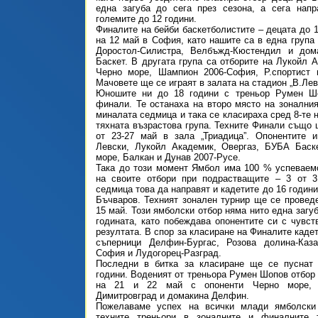
една загуба до сега през сезона, а сега напр
големите до 12 години.
Финалите на бейби баскетболистите – децата до 1
на 12 май в София, като нашите са в една група 
Доростол-Силистра, Велбъжд-Кюстендил и до
Баскет. В другата група са отборите на Лукойл А
Черно море, Шампион 2006-София, Р.спортист 
Мачовете ще се играят в залата на стадион „В.Лев
Юношите ни до 18 години с треньор Румен Ш
финали. Те останаха на второ място на зонални
миналата седмица и така се класираха сред 8-те 
тяхната възрастова група. Техните Финали също
от 23-27 май в зала „Триадица”. Опонентите 
Левски, Лукойл Академик, Овергаз, БУБА Баске
море, Балкан и Дунав 2007-Русе.
Така до този момент Ямбол има 100 % успеваем
на своите отбори при подрастващите – 3 от 3
седмица това да направят и кадетите до 16 годин
Бъчваров. Техният зонален турнир ще се провед
15 май. Този ямболски отбор няма нито една загу
годината, като побеждава опонентите си с чувст
резултата. В спор за класиране на Финалите каде
съперници Делфин-Бургас, Розова долина-Каза
София и Лудогорец-Разград.
Последни в битка за класиране ще се пуснат
години. Воденият от треньора Румен Шопов отбор 
на 21 и 22 май с опоненти Черно море, К
Димитровград и домакина Делфин.
Пожелаваме успех на всички млади ямболски
техните треньори в зоналните и финалните 