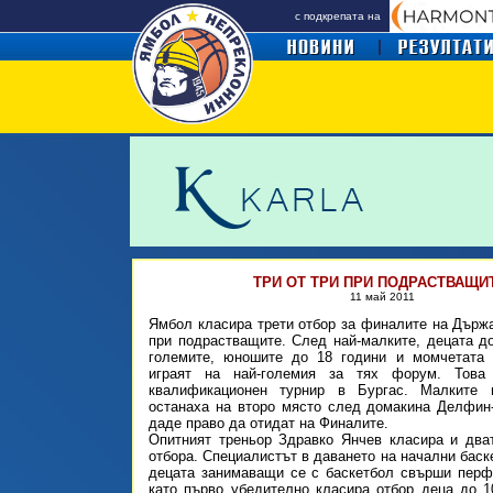
с подкрепата на
ТРИ ОТ ТРИ ПРИ ПОДРАСТВАЩИ
11 май 2011
Ямбол класира трети отбор за финалите на Държ
при подрастващите. След най-малките, децата до
големите, юношите до 18 години и момчетата
играят на най-големия за тях форум. Това
квалификационен турнир в Бургас. Малките 
останаха на второ място след домакина Делфин
даде право да отидат на Финалите.
Опитният треньор Здравко Янчев класира и два
отбора. Специалистът в даването на начални баск
децата занимаващи се с баскетбол свърши перф
като първо убедително класира отбор деца до 1