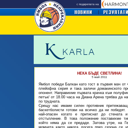
с подкрепата на
НЕКА БЪДЕ СВЕТЛИНА!
5 май 2011
Ямбол победи Балкан като гост в първия мач от
плейофна серия и така заличи домакинското пр
опонент. Направихме първата крачка към полуфин
петък/ от 18.00 часа на Диана Арена трябва да н
по трудната.
Срещу нас имаме силен противник притежаващ
баскетболисти готови на всичко да ни победят.
най-опасен когато е притиснат до стената 
отстъпление. В това положение поставихме ти
който няма да се предаде. Затова утре, на Ге
момчета както никога досега през сезона се н