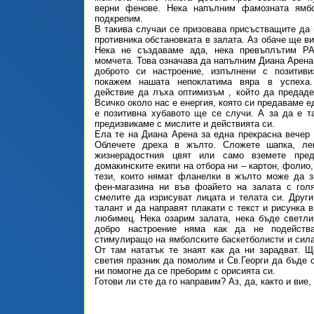
верни фенове. Нека напълним фамозната ямб
подкрепим.
В такива случаи се призовава присъстващите да 
противника обстановката в залата. Аз обаче ще ви
Нека не създаваме ада, нека превъплътим Р
момчета. Това означава да напълним Диана Арена,
доброто си настроение, изпълнени с позитив
покажем нашата непоклатима вяра в успеха
действие да лъха оптимизъм , който да предаде
Всичко около нас е енергия, която си предаваме ед
е позитивна хубавото ще се случи. А за да е т
предизвикаме с мислите и действията си.
Ела те на Диана Арена за една прекрасна вечер 
Облечете дреха в жълто. Сложете шапка, ле
жизнерадостния цвят или само вземете пре
домакинските екипи на отбора ни – картон, фолио,
тези, които нямат фланелки в жълто може да з
фен-магазина ни във фоайето на залата с голя
смелите да изрисуват лицата и телата си. Друг
талант и да направят плакати с текст и рисунка 
любимец. Нека озарим залата, нека бъде светли
добро настроение няма как да не подейств
стимулиращо на ямболските баскетболисти и сила
От там нататък те знаят как да ни зарадват. 
светия празник да помолим и Св.Георги да бъде с
ни помогне да се преборим с орисията си.
Готови ли сте да го направим? Аз, да, както и вие,