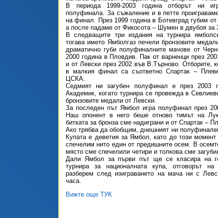
В периода 1999-2003 година отборът ни иг
полуфинала. За съжаление и в петте проигравам
на финал. През 1999 година в Ботевград губим от
а после падаме от Фикосота – Шумен в двубоя за 3
В следващите три издания на турнира ямболс
тогава името Ямболгаз печели бронзовите медали
драматично губи полуфиналните мачове от Черн
2000 година в Пловдив. Пак от варненци през 200
и от Левски през 2002 във В.Търново. Отборите, 
в малкия финал са съответно Спартак – Плев
ЦСКА.
Седмият ни загубен полуфинал е през 2003 
Академик, когато турнира се провежда в Севлиево
бронзовите медали от Левски.
За последен път Ямбол игра полуфинал през 20
Наш опонент в него беше отново тимът на Лу
битката за бронза сме надиграни и от Спартак – П
Ако трябва да обобщим, днешният ни полуфинален
Купата е деветия за Ямбол, като до този момент
спечелим нито един от предишните осем. В осемте
място сме спечелили четири и толкова сме загуби
Дали Ямбол за първи път ще се класира на 
турнира за националната купа, отговорът н
разберем след изиграването на мача ни с Левс
часа.
Вижте още ТУК