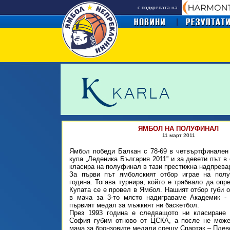
с подкрепата на
ЯМБОЛ НА ПОЛУФИНАЛ
11 март 2011
Ямбол победи Балкан с 78-69 в четвъртфинален
купа „Леденика България 2011” и за девети път в
класира на полуфинал в тази престижна надпрева
За първи път ямболският отбор играе на пол
година. Тогава турнира, който е трябвало да опр
Купата се е провел в Ямбол. Нашият отбор губи о
в мача за 3-то място надиграваме Академик -
първият медал за мъжкият ни баскетбол.
През 1993 година е следващото ни класиране
София губим отново от ЦСКА, а после не мож
мача за бронзовите медали срещу Спартак – Плев