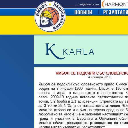
с подкрепата на
ЯМБОЛ СЕ ПОДСИЛИ СЪС СЛОВЕНСК
4 ноември 2010
Ямбол се подсили със словенското крило Симон
роден на 7 януари 1980 година. Висок е 196 с
сезона е играл в словенското първенство за К
сезон 2009-10 година неговите статистически п
точки, 5.2 борби и 2.1 асистенции. Стрелбата му за
за 3 точки-38.4 %, а от наказателната линия-76.
мача за отбора си и е бил на терена средно по 3
любопитно за него е, че е започнал настоящият с
гранд и участник в Евролигата Олимпия-Любля
момент обаче треньорското ръководство на тим
негово място хърватски баскетболист.