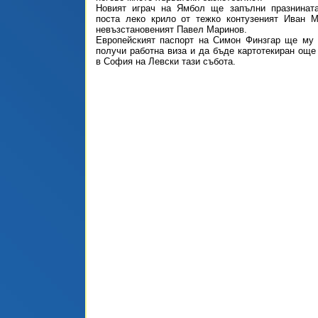
Новият играч на Ямбол ще запълни празнинат
поста леко крило от тежко контузеният Иван 
невъзстановеният Павел Маринов.
Европейският паспорт на Симон Финзгар ще му 
получи работна виза и да бъде картотекиран още 
в София на Левски тази събота.