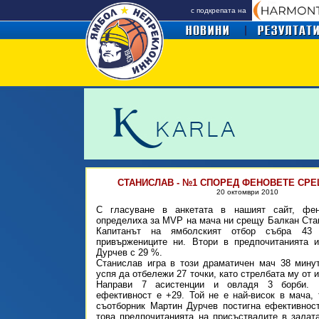
с подкрепата на
СТАНИСЛАВ - №1 СПОРЕД ФЕНОВЕТЕ СРЕ
20 октомври 2010
С гласуване в анкетата в нашият сайт, фе
определиха за MVP на мача ни срещу Балкан Ста
Капитанът на ямболският отбор събра 4
привържениците ни. Втори в предпочитанията 
Дурчев с 29 %.
Станислав игра в този драматичен мач 38 мину
успя да отбележи 27 точки, като стрелбата му от иг
Направи 7 асистенции и овладя 3 борби. 
ефективност е +29. Той не е най-висок в мача, 
съотборник Мартин Дурчев постигна ефективнос
това предпочитанията на присъствалите в залат