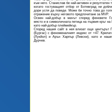
към него. Станислав бе най-активен и резултатен 
когато гостуващият отбор от Ботевград ни добл
дори успя да поведе. Може би точно това до гол
отражение върху неговото предпочитане за MVP.
Освен най-добър в мачът според феновете Г
място и в символичната петица на първия кръг на
като най-добър плеймейкър.
Според нашия сайт в нея влизат още центърът 
(Бургас) с феноменалният индекс от +47. Крила
(Лукйол) и Арън Харпър (Левски), като и наш
Дурчев.