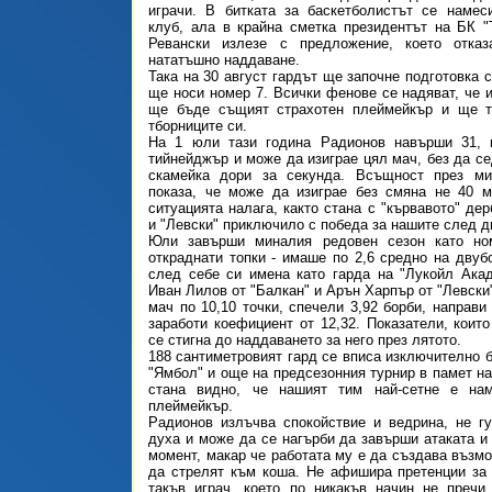
играчи. В битката за баскетболистът се намес
клуб, ала в крайна сметка президентът на БК 
Ревански излезе с предложение, което отка
нататъшно наддаване.
Така на 30 август гардът ще започне подготовка 
ще носи номер 7. Всички фенове се надяват, че и
ще бъде същият страхотен плеймейкър и ще т
тборниците си.
На 1 юли тази година Радионов навърши 31, 
тийнейджър и може да изиграе цял мач, без да се
скамейка дори за секунда. Всъщност през м
показа, че може да изиграе без смяна не 40 м
ситуацията налага, както стана с "кървавото" де
и "Левски" приключило с победа за нашите след 
Юли завърши миналия редовен сезон като н
откраднати топки - имаше по 2,6 средно на двубо
след себе си имена като гарда на "Лукойл Ака
Иван Лилов от "Балкан" и Арън Харпър от "Левски
мач по 10,10 точки, спечели 3,92 борби, направи
заработи коефициент от 12,32. Показатели, които
се стигна до наддаването за него през лятото.
188 сантиметровият гард се вписа изключително б
"Ямбол" и още на предсезонния турнир в памет н
стана видно, че нашият тим най-сетне е на
плеймейкър.
Радионов излъчва спокойствие и ведрина, не г
духа и може да се нагърби да завърши атаката и 
момент, макар че работата му е да създава възмо
да стрелят към коша. Не афишира претенции за 
такъв играч, което по никакъв начин не пречи