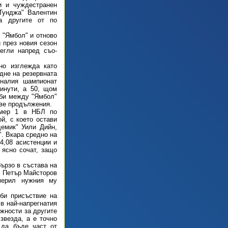
и и чуждестранен
"Тунджа" Валентин
за другите от по
с "Ямбол" и отново
 през новия сезон
егли напред съо­
но изглежда като
дне на резервната
иналия шампионат
инути, а 50, щом
рби между "Ямбол"
две продължения.
омер 1 в НБЛ по
й, с което остави
демик" Уили Дийн,
". Вкара средно на
 4,08 асистенции и
 ясно сочат, защо
ързо в състава на
а Петър Майсторов
мерил нужния му
уби присъствие на
в най-напрегнатия
жности за другите
звезда, а е точно
 да бъде част от