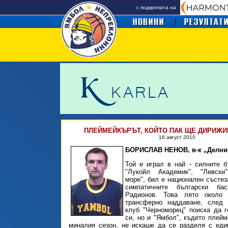
с подкрепата на
ПЛЕЙМЕЙКЪРЪТ, КОЙТО ПАК ЩЕ ДИРИЖИР
16 август 2010
БОРИСЛАВ НЕНОВ, в-к „Делни
Той е играл в най - силните б
"Лукойл Академик", "Левски"
море", бил е национален състез
симпатичните български баск
Радионов. Това лято около 
трансферно наддаване, след 
клуб "Черноморец" поиска да 
си, но и "Ямбол", където плейм
миналия сезон, не искаше да се разделя с еди