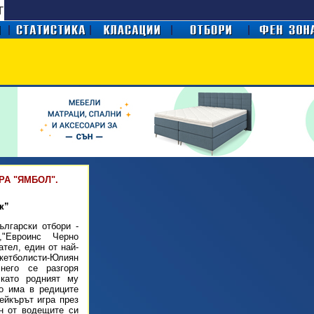
А "ЯМБОЛ".
к”
ългарски отбори -
,"Евроинс Черно
ател, един от най-
етболисти-Юлиян
него се разгоря
като родният му
го има в редиците
ейкърът игра през
н от водещите си