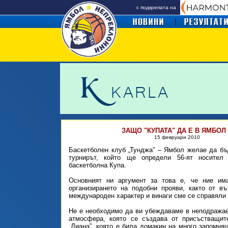
с подкрепата на
ЗАЩО "КУПАТА" ДА Е В ЯМБОЛ
15 февруари 2010
Баскетболен клуб „Тунджа” – Ямбол желае да бъ
турнирът, който ще определи 56-ят носител
баскетболна Купа.
Основният ни аргумент за това е, че ние им
организирането на подобни прояви, както от в
международен характер и винаги сме се справяли 
Не е необходимо да ви убеждаваме в неподража
атмосфера, която се създава от присъстващит
„Диана”, която е била домакин на много запомня