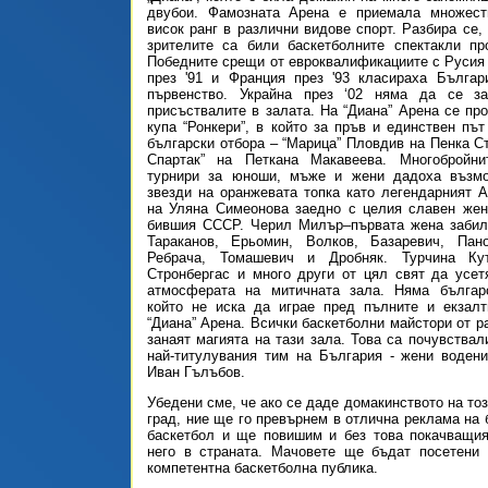
двубои. Фамозната Арена е приемала множест
висок ранг в различни видове спорт. Разбира се,
зрителите са били баскетболните спектакли пр
Победните срещи от евроквалификациите с Русия
през '91 и Франция през '93 класираха Българ
първенство. Украйна през ‘02 няма да се з
присъствалите в залата. На “Диана” Арена се пр
купа “Ронкери”, в който за пръв и единствен пъ
български отбора – “Марица” Пловдив на Пенка Ст
Спартак” на Петкана Макавеева. Многобройн
турнири за юноши, мъже и жени дадоха възм
звезди на оранжевата топка като легендарният 
на Уляна Симеонова заедно с целия славен жен
бившия СССР. Черил Милър–първата жена забила
Тараканов, Ерьомин, Волков, Базаревич, Пан
Ребрача, Томашевич и Дробняк. Турчина Кут
Стронбергас и много други от цял свят да усе
атмосферата на митичната зала. Няма българс
който не иска да играе пред пълните и екзалт
“Диана” Арена. Всички баскетболни майстори от р
занаят магията на тази зала. Това са почувствал
най-титулувания тим на България - жени воден
Иван Гълъбов.
Убедени сме, че ако се даде домакинството на то
град, ние ще го превърнем в отлична реклама на 
баскетбол и ще повишим и без това покачващия
него в страната. Мачовете ще бъдат посетени 
компетентна баскетболна публика.