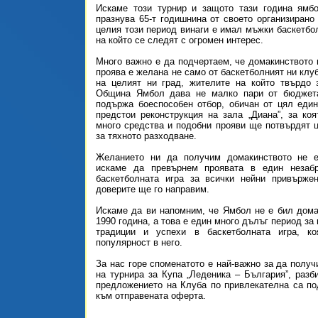
Искаме този турнир и защото тази година ямбо
празнува 65-т годишнина от своето организирано 
целия този период винаги е имал мъжки баскетбол
на който се следят с огромен интерес.
Много важно е да подчертаем, че домакинството 
проява е желана не само от баскетболният ни клуб
на целият ни град, жителите на който твърдо 
Община Ямбол дава не малко пари от бюджет
подържа боеспособен отбор, обичан от цял еди
предстои реконструкция на зала „Диана”, за ко
много средства и подобни прояви ще потвърдят 
за тяхното разходване.
Желанието ни да получим домакинството не 
искаме да превърнем проявата в един незаб
баскетболната игра за всички нейни привърже
доверите ще го направим.
Искаме да ви напомним, че Ямбол не е бил дома
1990 година, а това е един много дълъг период за 
традиции и успехи в баскетболната игра,
популярност в него.
За нас горе споменатото е най-важно за да получ
на турнира за Купа „Леденика – България”, разб
предложението на Клуба по привлекателна са по
към отправената оферта.