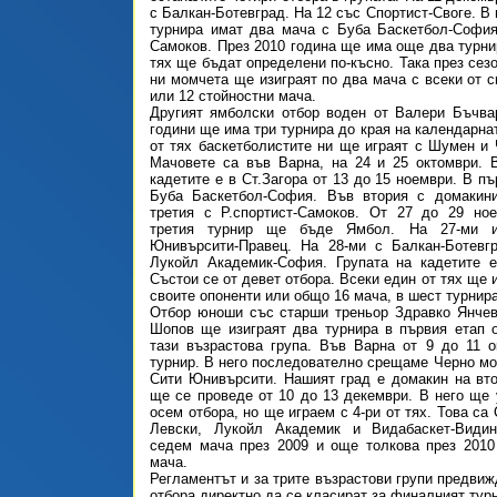
с Балкан-Ботевград. На 12 със Спортист-Своге. В
турнира имат два мача с Буба Баскетбол-София
Самоков. През 2010 година ще има още два турни
тях ще бъдат определени по-късно. Така през сез
ни момчета ще изиграят по два мача с всеки от с
или 12 стойностни мача.
Другият ямболски отбор воден от Валери Бъчва
години ще има три турнира до края на календарна
от тях баскетболистите ни ще играят с Шумен и 
Мачовете са във Варна, на 24 и 25 октомври. 
кадетите е в Ст.Загора от 13 до 15 ноември. В п
Буба Баскетбол-София. Във втория с домакин
третия с Р.спортист-Самоков. От 27 до 29 но
третия турнир ще бъде Ямбол. На 27-ми и
Юнивърсити-Правец. На 28-ми с Балкан-Ботевгр
Лукойл Академик-София. Групата на кадетите е
Състои се от девет отбора. Всеки един от тях ще 
своите опоненти или общо 16 мача, в шест турнира
Отбор юноши със старши треньор Здравко Янчев
Шопов ще изиграят два турнира в първия етап 
тази възрастова група. Във Варна от 9 до 11 
турнир. В него последователно срещаме Черно мор
Сити Юнивърсити. Нашият град е домакин на вто
ще се проведе от 10 до 13 декември. В него ще 
осем отбора, но ще играем с 4-ри от тях. Това с
Левски, Лукойл Академик и Видабаскет-Види
седем мача през 2009 и още толкова през 2010
мача.
Регламентът и за трите възрастови групи предвиж
отбора директно да се класират за финалният тур