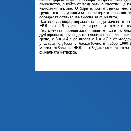
първенство, в който от тази година участие ще в
най-силни тимове. Отборите, които заемат мест
група пък са домакини на четирите зонални т
определят останалите тимове за финалите.
Важно е да информираме, че преди мачовете на
НБЛ, от 15 часа ще играят и техните дуб
Регламентът предвижда първите два отбо
дублиращата група да се класират за Final Four 
група, а 3-я и 4-я да играят с 1-я и 2-я от младе
участват клубове с баскетболисти набор 1990-
мъжки отбори в НБЛ). Победителите от тези
финалната четворка.