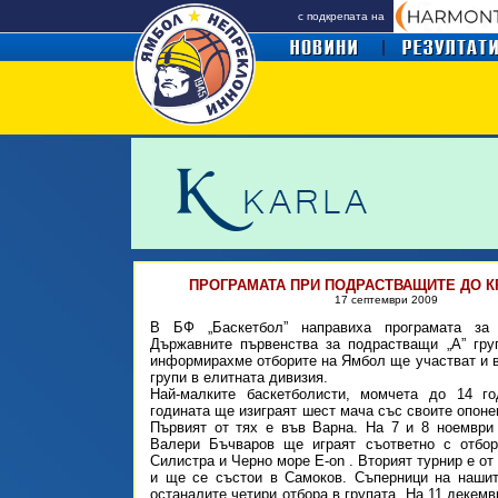
с подкрепата на
ПРОГРАМАТА ПРИ ПОДРАСТВАЩИТЕ ДО КР
17 септември
2009
В БФ „Баскетбол” направиха програмата за
Държавните първенства за подрастващи „А” гру
информирахме отборите на Ямбол ще участват и в
групи в елитната дивизия.
Най-малките баскетболисти, момчета до 14 г
годината ще изиграят шест мача със своите опоне
Първият от тях е във Варна. На 7 и 8 ноември
Валери Бъчваров ще играят съответно с отбор
Силистра и Черно море E-on . Вторият турнир е от
и ще се състои в Самоков. Съперници на наши
останалите четири отбора в групата. На 11 декем