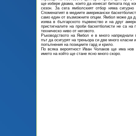
ще избере двама, които да изнесат битката под к
сезон. За сега ямболският отбор няма сигурно
Споменатият в медиите американски баскетболист
само един от възможните опции. Ямбол може да д
изява в българското първенство и на друг амери
пристигналите на проби баскетболисти не са на п
техническо ниво от неговото.
Ръководството на Ямбол е в много напреднали 
път да осигурят на треньора си две много класни 
попълнения на позициите гард и крило.
По всяка вероятност Иван Чолаков ще има нов 
името на който ще стане ясно много скоро.