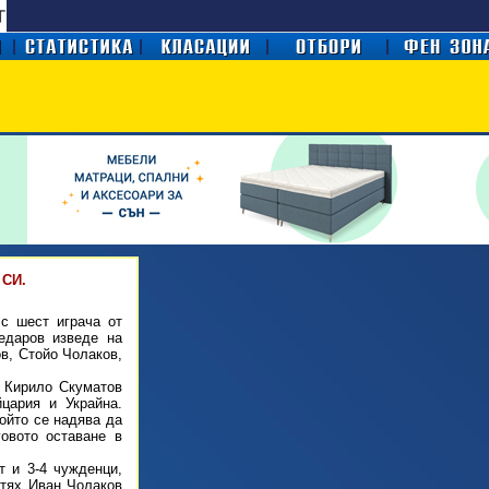
СИ.
 с шест играча от
едаров изведе на
в, Стойо Чолаков,
 Кирило Скуматов
цария и Украйна.
ойто се надява да
говото оставане в
т и 3-4 чужденци,
 тях Иван Чолаков