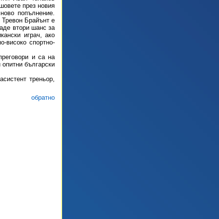
ошовете през новия
 ново попълнение.
 Тревон Брайънт е
аде втори шанс за
кански играч, ако
о-високо спортно-
преговори и са на
и опитни български
асистент треньор,
<
обратно