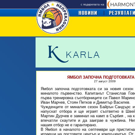
с подкрепата на
ЯМБОЛ ЗАПОЧНА ПОДГОТОВКАТА 
27 август
2009
Ямбол започна подготовката си за новия сезон
миналото първенство. Капитанът Станислав Гов
първа тренировка съотборниците си Павел Марино
Иван Марчев, Стоян Петков и Димитър Василев.
Чужденците от миналия сезон Байрън Сандърс и
напускат отбора и ще играят съответно в Швей
Мартин Дурчев е заминал на камп в Сърбия , на к
впечатли скаутите и да заиграе в чужбина. Не
нашия отбор не е гарантирано.
В Ямбол в началото на септември ще пристигна
играещи на постовете център и крило-център. От