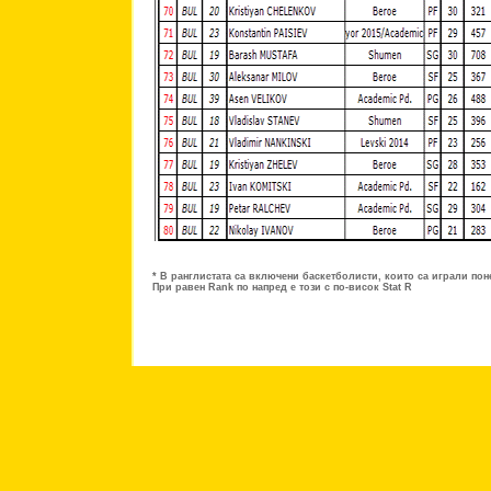
* В ранглистата са включени баскетболисти, които са играли поне
При равен Rank по напред е този с по-висок Stat R