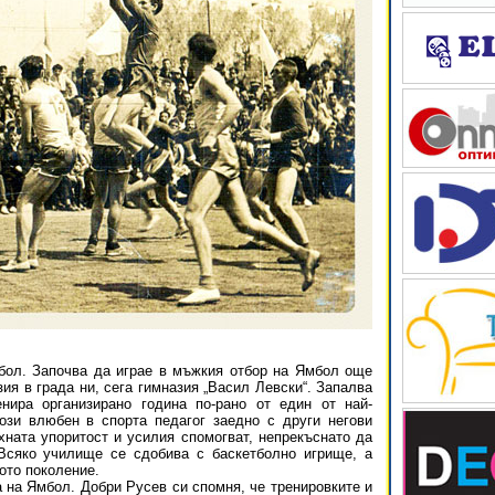
мбол. Започва да играе в мъжкия отбор на Ямбол още
ия в града ни, сега гимназия „Васил Левски“. Запалва
нира организирано годинa по-рано от един от най-
ози влюбен в спорта педагог заедно с други негови
хната упоритост и усилия спомогват, непрекъснато да
Всяко училище се сдобива с баскетболно игрище, а
ото поколение.
 на Ямбол. Добри Русев си спомня, че тренировките и