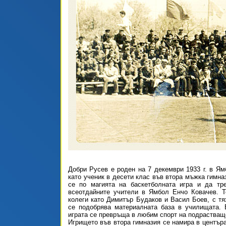
Добри Русев е роден на 7 декември 1933 г. в Я
като ученик в десети клас във втора мъжка гимназ
се по магията на баскетболната игра и да тре
всеотдайните учители в Ямбол Енчо Ковачев. Т
колеги като Димитър Будаков и Васил Боев, с тя
се подобрява материалната база в училищата. 
играта се превръща в любим спорт на подрастващ
Игрището във втора гимназия се намира в центъра