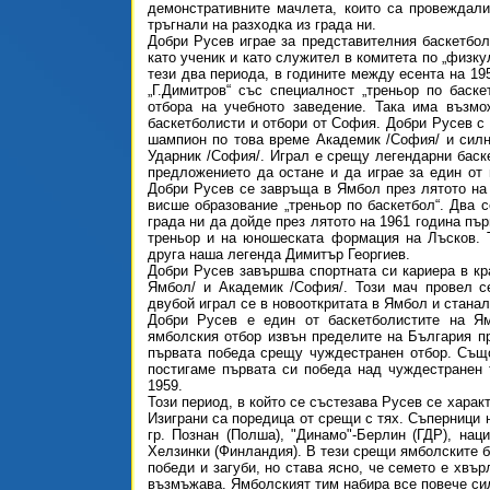
демонстративните мачлета, които са провеждали
тръгнали на разходка из града ни.
Добри Русев играе за представителния баскетбол
като ученик и като служител в комитета по „физку
тези два периода, в годините между есента на 19
„Г.Димитров“ със специалност „треньор по баске
отбора на учебното заведение. Така има възмо
баскетболисти и отбори от София. Добри Русев с
шампион по това време Академик /София/ и силн
Ударник /София/. Играл е срещу легендарни баск
предложението да остане и да играе за един от 
Добри Русев се завръща в Ямбол през лятото на 
висше образование „треньор по баскетбол“. Два с
града ни да дойде през лятото на 1961 година пъ
треньор и на юношеската формация на Лъсков. Т
друга наша легенда Димитър Георгиев.
Добри Русев завършва спортната си кариера в кр
Ямбол/ и Академик /София/. Този мач провел се
двубой играл се в новооткритата в Ямбол и станал
Добри Русев е един от баскетболистите на Я
ямболския отбор извън пределите на България пр
първата победа срещу чуждестранен отбор. Също
постигаме първата си победа над чуждестранен 
1959.
Този период, в който се състезава Русев се харак
Изиграни са поредица от срещи с тях. Съперници н
гр. Познан (Полша), "Динамо"-Берлин (ГДР), нац
Хелзинки (Финландия). В тези срещи ямболските б
победи и загуби, но става ясно, че семето е хвър
възмъжава. Ямболският тим набира все повече сил