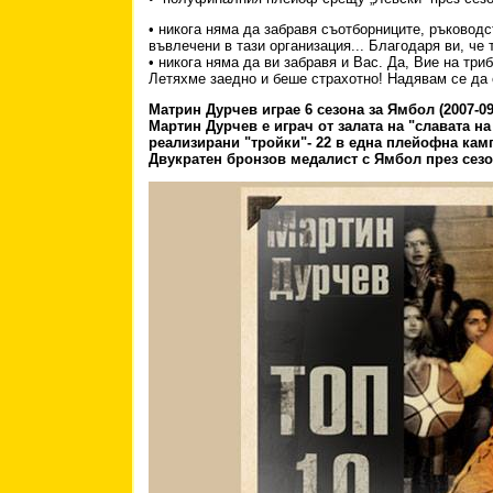
• никога няма да забравя съотборниците, ръководс
въвлечени в тази организация... Благодаря ви, че
• никога няма да ви забравя и Вас. Да, Вие на три
Летяхме заедно и беше страхотно! Надявам се да
Матрин Дурчев играе 6 сезона за Ямбол (2007-09 
Мартин Дурчев е играч от залата на "славата н
реализирани "тройки"- 22 в една плейофна кам
Двукратен бронзов медалист с Ямбол през сезон