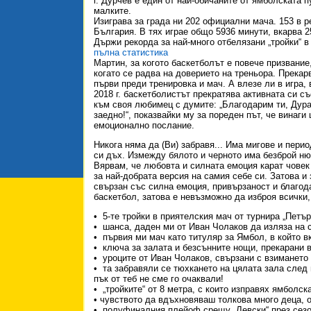
г. Дурчев е един от най-обичаните от ямболската 
малките.
Изиграва за града ни 202 официални мача. 153 в р
България. В тях играе общо 5936 минути, вкарва 2
Държи рекорда за най-много отбелязани „тройки“ в 
пълна статистика
Мартин, за когото баскетболът е повече призвание
когато се радва на доверието на треньора. Прекар
първи преди тренировка и мач. А влезе ли в игра, 
2018 г. баскетболистът прекратява активната си с
към своя любимец с думите: „Благодарим ти, Дура
заедно!“, показвайки му за пореден път, че винаги
емоционално послание.
Никога няма да (Ви) забравя... Има мигове и перио
си дъх. Измежду бялото и черното има безброй ню
Вярвам, че любовта и силната емоция карат човек
за най-добрата версия на самия себе си. Затова и
свързан със силна емоция, привързаност и благод
баскетбол, затова е невъзможно да изброя всички,
• 5-те тройки в приятелския мач от турнира „Петър
• шанса, даден ми от Иван Чолаков да изляза на 
• първия ми мач като титуляр за Ямбол, в който в
• ключа за залата и безсънните нощи, прекарани в
• уроците от Иван Чолаков, свързани с взимането
• та забравяли се тюхкането на цялата зала след 
пък от теб не сме го очаквали!
• „тройките“ от 8 метра, с които изправях ямболск
• чувството да вдъхновяваш толкова много деца, о
• полуфиналния плейоф срещу „Левски“ през сезон 