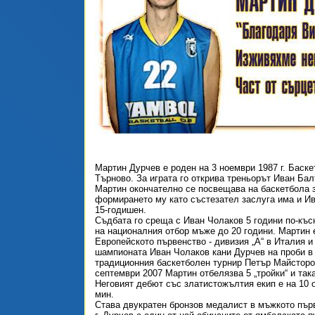
Мартин Дурчев е роден на 3 ноември 1987 г. Баске
Търново. За играта го открива треньорът Иван Ба
Мартин окончателно се посвещава на баскетбола з
формирането му като състезател заслуга има и Ива
15-годишен.
Съдбата го среща с Иван Чолаков 5 години по-къс
на националния отбор мъже до 20 години. Мартин е
Европейското първенство - дивизия „А“ в Италия и
шампионата Иван Чолаков кани Дурчев на проби в 
традиционния баскетболен турнир Петър Майсторов
септември 2007 Мартин отбелязва 5 „тройки“ и так
Неговият дебют със златистожълтия екип е на 10 о
мин.
Става двукратен бронзов медалист в мъжкото първе