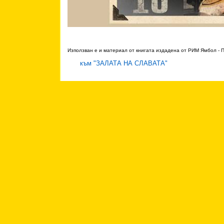
Използван е и материал от книгата издадена от РИМ Ямбол - П
към "ЗАЛАТА НА СЛАВАТА"