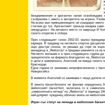
безцеремонния и арогантен начин освобождава о
съобразява с името и авторитета на играча. Разби
На всеки мач привържениците ни скандират името 
стигнем до тук. Арогантният треньор изкарва само
некадърност. На неговото място се завръща И.Чол
своето откритие в отбора.
През следващият сезон 2002-03, малко преждевр
кариера. В предвид на неговата спортна дисципли
още два-три сезона, но решава да спре на върха
мениджър в „Ямболгаз” и предава уменията си на 
Неговото желание е и през следващата година да 
приоритетите на фирмата благодетел на „Ямболгаз
и цели в шампионата. Анатолий не вижда своето мя
Краснодар.
Една година се занимава непрофесионално с баске
Новоросийск.
В момента Анатолий се занимава с неща далече от
В анкета баскетболните ни фенове определиха Ан
ямболският баскетбол, включиха го в символич
„символичната петица” на „Ямболгаз” в периода 199
най-добрият чужденец обличал екипа на ямболския
Играч със статут на легенда в ямболския баскет