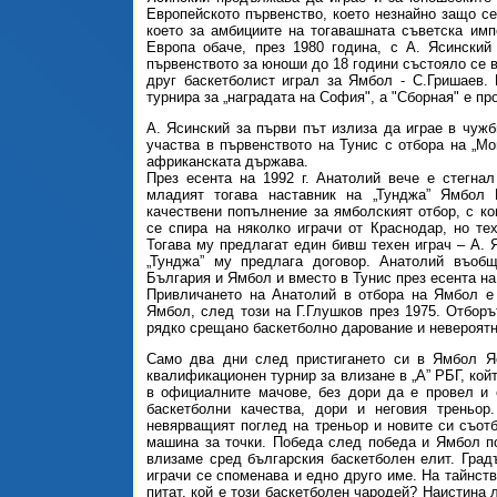
Европейското първенство, което незнайно защо се
което за амбициите на тогавашната съветска им
Европа обаче, през 1980 година, с А. Ясински
първенството за юноши до 18 години състояло се в
друг баскетболист играл за Ямбол - С.Гришаев.
турнира за „наградата на София", а "Сборная" е пр
А. Ясинский за първи път излиза да играе в чужби
участва в първенството на Тунис с отбора на „Мо
африканската държава.
През есента на 1992 г. Анатолий вече е стегнал
младият тогава наставник на „Тунджа” Ямбол
качествени попълнение за ямболският отбор, с к
се спира на няколко играчи от Краснодар, но те
Тогава му предлагат един бивш техен играч – А. Я
„Тунджа” му предлага договор. Анатолий въоб
България и Ямбол и вместо в Тунис през есента на 
Привличането на Анатолий в отбора на Ямбол е
Ямбол, след този на Г.Глушков през 1975. Отбор
рядко срещано баскетболно дарование и невероятн
Само два дни след пристигането си в Ямбол Яс
квалификационен турнир за влизане в „А” РБГ, кой
в официалните мачове, без дори да е провел и е
баскетболни качества, дори и неговия треньо
невярващият поглед на треньор и новите си съотб
машина за точки. Победа след победа и Ямбол по
влизаме сред българския баскетболен елит. Град
играчи се споменава и едно друго име. На тайнств
питат, кой е този баскетболен чародей? Наистина 