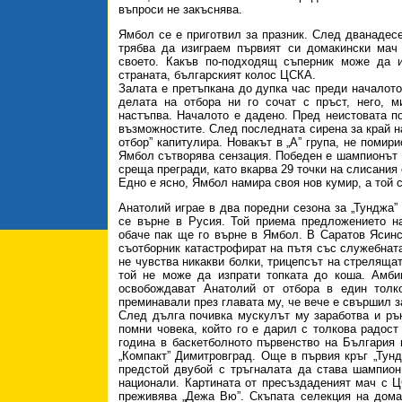
въпроси не закъснява.
Ямбол се е приготвил за празник. След дванадесе
трябва да изиграем първият си домакински мач
своето. Какъв по-подходящ съперник може да 
страната, българският колос ЦСКА.
Залата е претъпкана до дупка час преди началото 
делата на отбора ни го сочат с пръст, него, м
настъпва. Началото е дадено. Пред неистовата п
възможностите. След последната сирена за край н
отбор” капитулира. Новакът в „А” група, не помир
Ямбол сътворява сензация. Победен е шампионът Ц
среща прегради, като вкарва 29 точки на слисания 
Едно е ясно, Ямбол намира своя нов кумир, а той 
Анатолий играе в два поредни сезона за „Тунджа”
се върне в Русия. Той приема предложението на
обаче пак ще го върне в Ямбол. В Саратов Ясинс
съотборник катастрофират на пътя със служебната
не чувства никакви болки, трицепсът на стрелящат
той не може да изпрати топката до коша. Амби
освобождават Анатолий от отбора в един толк
преминавали през главата му, че вече е свършил з
След дълга почивка мускулът му заработва и ръ
помни човека, който го е дарил с толкова радост 
година в баскетболното първенство на България 
„Компакт” Димитровград. Още в първия кръг „Тун
предстой двубой с тръгналата да става шампион
национали. Картината от пресъздаденият мач с Ц
преживява „Дежа Вю”. Скъпата селекция на домак