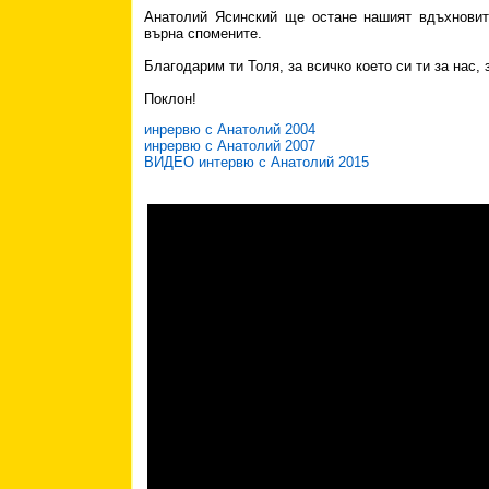
Анатолий Ясинский ще остане нашият вдъхновите
върна спомените.
Благодарим ти Толя, за всичко което си ти за нас, 
Поклон!
инрервю с Анатолий 2004
инрервю с Анатолий 2007
ВИДЕО интервю с Анатолий 2015