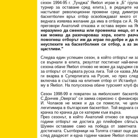
сезон 1994-95 г. „Тунджа” Ямбол играе в „Б” гру
турнир за оставане сред елита.), в редиците н
настъпват революционни промени сред димитро
баскетболен връх отбор освобождават много от
веднага изявява желание да има в отбора си А. Яс
преговори Анатолий отказва и остава верен на Я
неразумно да сменяш или променяш нещо, от ко
как можеш да разочароваш хора, които разчи
помогнеш отборът им да играе по-добре и да п
неуспехите на баскетболния си отбор, а аз зн
щастливи.”
Следва един успешен сезон, в който отборът ни за
се върнали в елита, резултат постигнат най-ве
сезона обаче Ямбол отново не може да задържи сво
за отборът от първата руска лига. Той се казва „М
ги вкарва в Суперлигата на Русия, но през сле
включва в състава на елитния отбор от Истанбул 
му в Ямбол. На полусезона обаче турският клуб ф
Сезон 1998-99 е повратен за ямболският баскетб
С.Дончев „Овергаз” се заема сериозно с финансира
И. Чолаков не може и да си помисли, че целит
легитимира в българския баскетбол. Той веднага се
крачка по крачка да се катерим към върха.
През сезонът, в който Анатолий отново се връщ
години отборът ни достига до плейофен сблъсъ
Шумен оставаме само на победа от заветната 
достигната. Съотборници на Толята стават още дв
след двадесет и една години чакане Ямбол отново