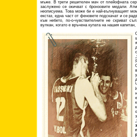
мъже. В трети решителен мач от плейофната сер
заслужено се окичват с бронзовите медали. Ат
неописуема. Това може би е най-вълнуващият мом
екстаз, една част от феновете подскачат и се рад
към небето, по-о-чувствителните не скриват съл
вулкан, когато е връчена купата на нашия капитан,