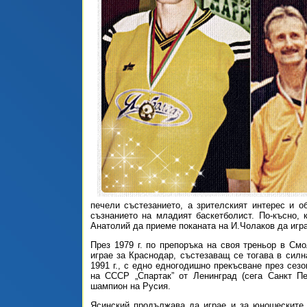
печели състезанието, а зрителският интерес и о
съзнанието на младият баскетболист. По-късно, 
Анатолий да приеме поканата на И.Чолаков да игр
През 1979 г. по препоръка на своя треньор в См
играе за Краснодар, състезаващ се тогава в силн
1991 г., с едно едногодишно прекъсване през сезон
на СССР „Спартак” от Ленинград (сега Санкт Пе
шампион на Русия.
Ясинский продължава да играе и за юношеските 