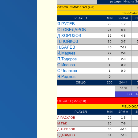
рефери: Никола З
ОТБОР: ЯМБОЛГАЗ (2-2)
FIELD GO
PLAYER
MIN
2PM-A
3
Я.РУСЕВ
29
1-2
С.ГОВЕДАРОВ
25
5-8
Д.ХОРОЗОВ
32
4-8
П.НОЙКОВ
35
3-7
Н.БАЛЕВ
40
7-12
И.Марчев
27
2-4
П.Тодоров
10
2-3
С.Иванов
1
0-0
С.Чолаков
1
0-0
Я.Реджев
0
ОБЩО
200
24-44
54 %
FG:
31
ОТБОР: ЦСКА (2-0)
FIELD GO
PLAYER
MIN
2PM-A
3
Л.РАДУЛОВ
25
1-3
М.ТЪК
35
7-9
Д.АНГЕЛОВ
30
4-13
Г.ДАВИДОВ
31
7-10