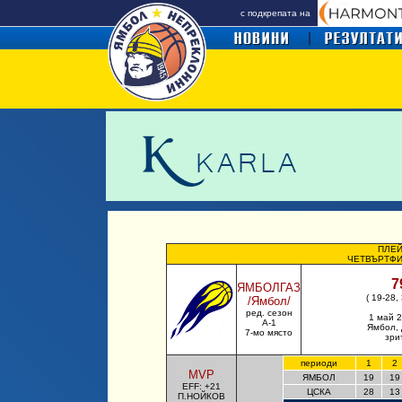
с подкрепата на
ПЛЕЙ
ЧЕТВЪРТФИ
7
ЯМБОЛГАЗ
( 19-28,
/Ямбол/
ред. сезон
1 май
2
А-1
Ямбол,
7-мо място
зри
периоди
1
2
MVP
ЯМБОЛ
19
19
EFF: +21
ЦСКА
28
13
П.НОЙКОВ