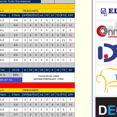
латев, Съби Бахчеванов
ALS
REBOUNDS
PM-A
FTM-A
OFF
DEF
TOT
AS
PF
ST
TO
PTS
EFF
1-3
0-0
0
0
0
2
5
2
3
5
3
1-1
0-0
1
4
5
5
2
1
2
13
19
0-1
1-1
3
2
5
0
1
0
1
9
8
5-12
2-3
2
4
6
5
3
3
4
23
21
0-2
7-12
2
11
13
1
3
2
4
21
21
0-3
0-0
1
2
3
1
3
0
1
4
2
0-0
0-0
2
0
2
2
2
1
0
4
8
0-0
0-0
0
0
0
0
1
0
1
0
-1
0-0
0-0
0
0
0
0
0
0
0
0
0
7-22
10-16
11
23
34
16
20
9
16
79
81
32 %
63%
техническо:няма
дисквалификация: няма
-66
(
47
%)
ALS
REBOUNDS
PM-A
FTM-A
OFF
DEF
TOT
AS
PF
ST
TO
PTS
EFF
1-4
0-0
3
0
3
2
2
2
2
5
5
2-7
2-4
1
4
5
1
4
4
4
22
19
0-3
0-0
3
4
7
2
5
2
3
8
4
0-0
5-7
1
4
5
1
1
0
2
19
18