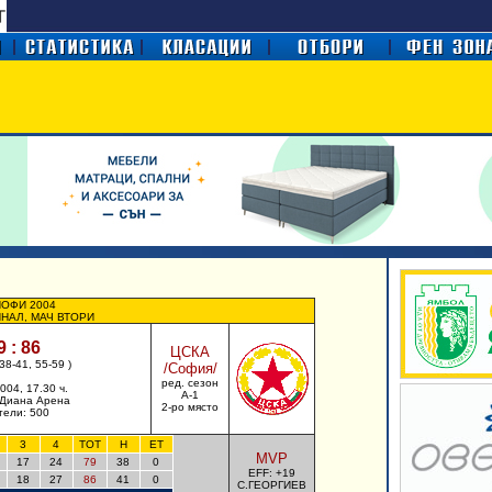
ОФИ 2004
НАЛ, МАЧ ВТОРИ
9 : 86
ЦСКА
 38-41, 55-59 )
/
София
/
ред. сезон
004, 17.30 ч.
А-1
 Диана Арена
2-ро място
тели: 500
3
4
TOT
H
ET
MVP
17
24
79
38
0
EFF: +19
18
27
86
41
0
С.ГЕОРГИЕВ