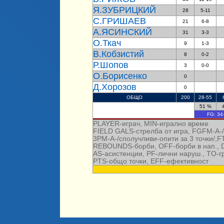
Я.ЗУБРИЦКИЙ
28
5-11
С.ГРИШАЕВ
21
6-8
А.ЯСИНСКИЙ
31
3-3
О.Ткач
9
1-3
В.Кобзистий
8
0-2
Р.Шопов
3
0-0
О.Борисенко
0
Д.Хорозов
0
ОБЩО
200
28-55
51 %
FG:
34
PLAYER-играч, MIN-игрално време
FIELD GALS-стрелба от игра, FGFM-A-/с
3PM-A-/сполучливи-опити за 3 точки/,F
REBOUNDS-борби, OFF-борби в нап., 
AS-асистенции, PF-лични наруш.,
TO-г
PTS-общо точки
, EFF-ефективност