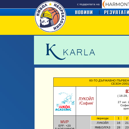
с подкрепата на
60-ТО ДЪРЖАВНО ПЪРВЕН
СЕЗОН 2001
8
( 16-28,
ЛУКОЙЛ
27 окт. 
/
София
/
София
зри
периоди
1
2
MVP
ЛУКОЙЛ
16
21
EFF: +20
ЯМБОЛГАЗ
28
23
Д.КОЕШИНОВ