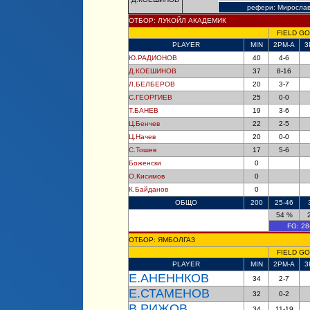
рефери: Мирослав
ОТБОР: ЛУКОЙЛ АКАДЕМИК
FIELD G
PLAYER
MIN
2PM-A
3
Ю.РАДИОНОВ
40
4-6
Д.КОЕШИНОВ
37
8-16
Л.БЕЛБЕРОВ
20
3-7
С.ГЕОРГИЕВ
25
0-0
Т.БАНЕВ
19
3-6
Ц.Бенчев
22
2-5
Ц.Начев
20
0-0
С.Тошев
17
5-6
Боженски
0
О.Кисимов
0
К.Байданов
0
ОБЩО
200
25-46
54 %
FG:
28
ОТБОР: ЯМБОЛГАЗ
FIELD G
PLAYER
MIN
2PM-A
3
Е.АНЕННКОВ
34
2-7
Е.СТАМЕНОВ
32
0-2
В.РИЖОВ
34
11-19